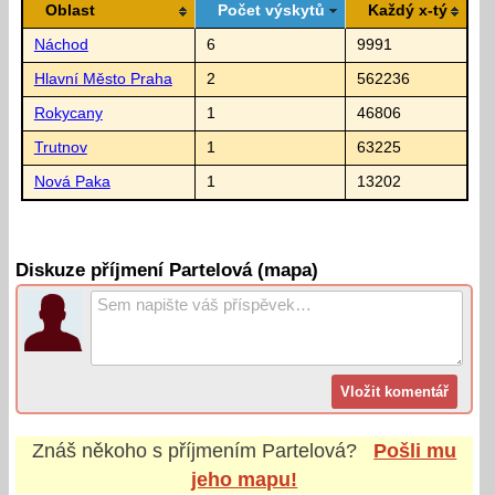
Oblast
Počet výskytů
Každý x-tý
Náchod
6
9991
Hlavní Město Praha
2
562236
Rokycany
1
46806
Trutnov
1
63225
Nová Paka
1
13202
Diskuze příjmení Partelová (mapa)
Znáš někoho s příjmením
Partelová
?
Pošli mu
jeho mapu!