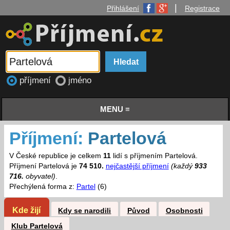
|
Přihlášení
Registrace
příjmení
jméno
MENU ≡
Příjmení:
Partelová
V České republice je celkem
11
lidí s příjmením Partelová.
Příjmení Partelová je
74 510.
nejčastější příjmení
(každý
933
716.
obyvatel)
.
Přechýlená forma z:
Partel
(6)
Kde žijí
Kdy se narodili
Původ
Osobnosti
Klub Partelová