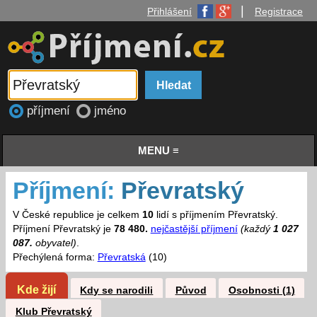
|
Přihlášení
Registrace
příjmení
jméno
MENU ≡
Příjmení:
Převratský
V České republice je celkem
10
lidí s příjmením Převratský.
Příjmení Převratský je
78 480.
nejčastější příjmení
(každý
1 027
087.
obyvatel)
.
Přechýlená forma:
Převratská
(10)
Kde žijí
Kdy se narodili
Původ
Osobnosti (1)
Klub Převratský