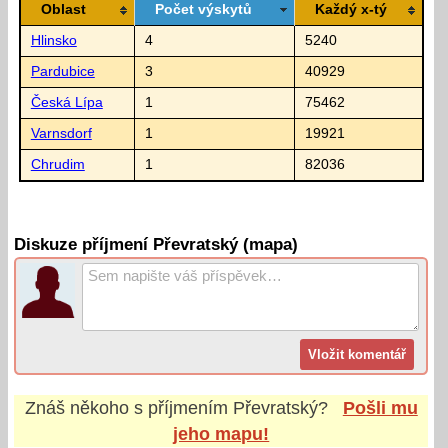
Oblast
Počet výskytů
Každý x-tý
Hlinsko
4
5240
Pardubice
3
40929
Česká Lípa
1
75462
Varnsdorf
1
19921
Chrudim
1
82036
Diskuze příjmení Převratský (mapa)
Znáš někoho s příjmením
Převratský
?
Pošli mu
jeho mapu!