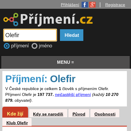
|
Přihlášení
Registrace
příjmení
jméno
MENU ≡
Příjmení:
Olefir
V České republice je celkem
1
člověk s příjmením Olefir.
Příjmení Olefir je
197 737.
nejčastější příjmení
(každý
10 270
879.
obyvatel)
.
Kde žijí
Kdy se narodili
Původ
Osobnosti
Klub Olefir