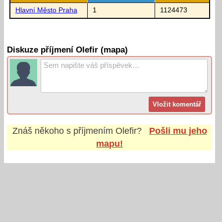
Hlavní Město Praha
1
1124473
Diskuze příjmení Olefir (mapa)
Znáš někoho s příjmením
Olefir
?
Pošli mu jeho
mapu!