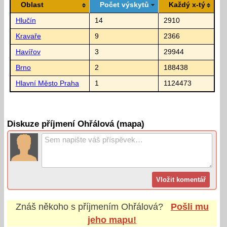
Oblast
Počet výskytů
Každý x-tý
Hlučín
14
2910
Kravaře
9
2366
Havířov
3
29944
Brno
2
188438
Hlavní Město Praha
1
1124473
Diskuze příjmení Ohřálová (mapa)
Znáš někoho s příjmením
Ohřálová
?
Pošli mu
jeho mapu!