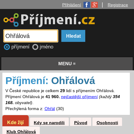
|
Přihlášení
Registrace
příjmení
jméno
MENU ≡
Příjmení:
Ohřálová
V České republice je celkem
29
lidí s příjmením Ohřálová.
Příjmení Ohřálová je
41 960.
nejčastější příjmení
(každý
354
168.
obyvatel)
.
Přechýlená forma z:
Ohřál
(30)
Kde žijí
Kdy se narodili
Původ
Osobnosti
Klub Ohřálová