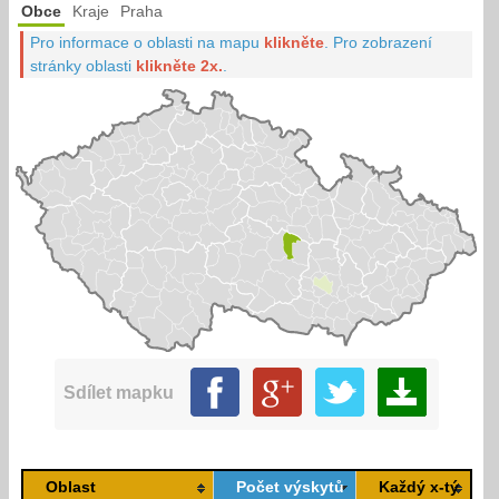
Obce
Kraje
Praha
Pro informace o oblasti na mapu
klikněte
.
Pro zobrazení
stránky oblasti
klikněte 2x.
.
Sdílet mapku
Oblast
Počet výskytů
Každý x-tý