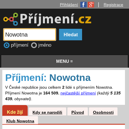
|
Přihlášení
Registrace
příjmení
jméno
MENU ≡
Příjmení:
Nowotna
V České republice jsou celkem
2
lidé s příjmením Nowotna.
Příjmení Nowotna je
164 509.
nejčastější příjmení
(každý
5 135
439.
obyvatel)
.
Kde žijí
Kdy se narodili
Původ
Osobnosti
Klub Nowotna