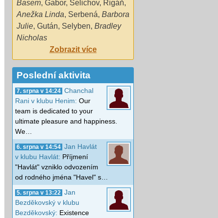
Basem
,
Gabor
,
Selichov
,
Rigáň
,
Anežka Linda
,
Serbená
,
Barbora
Julie
,
Gután
,
Selyben
,
Bradley
Nicholas
Zobrazit více
Poslední aktivita
Chanchal
7. srpna v 14:24
Rani v klubu Henim:
Our
team is dedicated to your
ultimate pleasure and happiness.
We…
Jan Havlát
6. srpna v 14:54
v klubu Havlát:
Příjmení
"Havlát" vzniklo odvozením
od rodného jména "Havel" s…
Jan
5. srpna v 13:22
Bezděkovský v klubu
Bezděkovský:
Existence