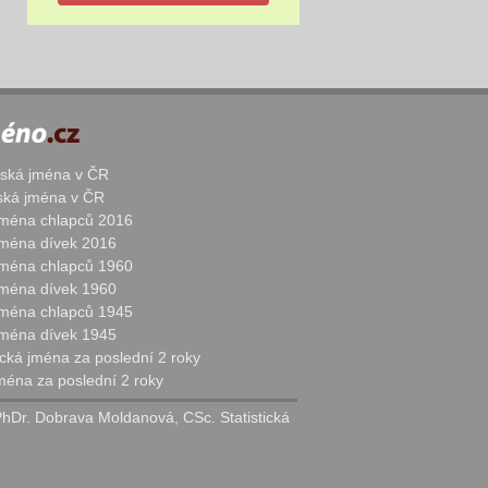
žská jména v ČR
nská jména v ČR
 jména chlapců 2016
 jména dívek 2016
 jména chlapců 1960
 jména dívek 1960
 jména chlapců 1945
 jména dívek 1945
cká jména za poslední 2 roky
jména za poslední 2 roky
PhDr. Dobrava Moldanová, CSc. Statistická