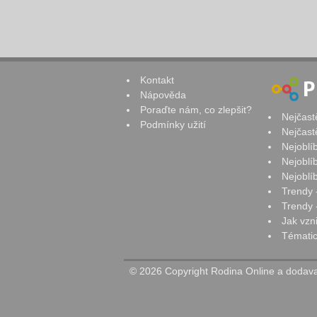
Kontakt
Nápověda
Poraďte nám, co zlepšit?
Nejčast
Podmínky užití
Nejčast
Nejoblí
Nejoblí
Nejoblí
Trendy 
Trendy -
Jak vzn
Tématic
© 2026 Copyright Rodina Online a dodavat