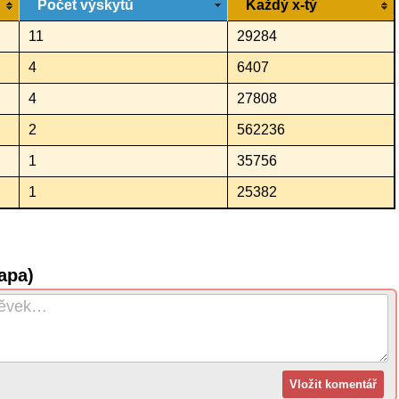
Počet výskytů
Každý x-tý
11
29284
4
6407
4
27808
2
562236
1
35756
1
25382
apa)