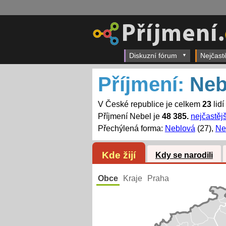
Diskuzní fórum
Nejčast
Příjmení:
Neb
V České republice je celkem
23
lidí
Příjmení Nebel je
48 385.
nejčastějš
Přechýlená forma:
Neblová
(27),
Ne
Kde žijí
Kdy se narodili
Obce
Kraje
Praha