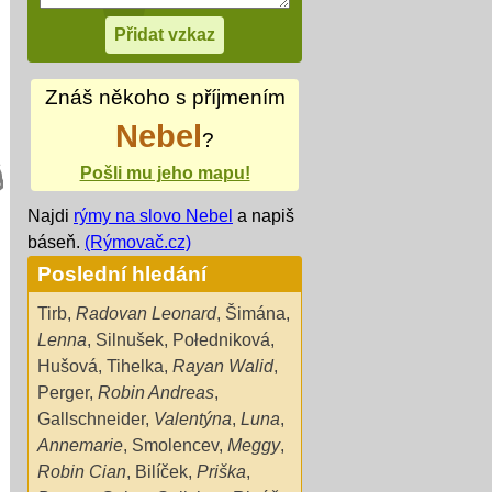
Znáš někoho s příjmením
Nebel
?
Pošli mu jeho mapu!
Najdi
rýmy na slovo Nebel
a napiš
báseň.
(Rýmovač.cz)
Poslední hledání
Tirb
,
Radovan Leonard
,
Šimána
,
Lenna
,
Silnušek
,
Połedniková
,
Hušová
,
Tihelka
,
Rayan Walid
,
Perger
,
Robin Andreas
,
Gallschneider
,
Valentýna
,
Luna
,
Annemarie
,
Smolencev
,
Meggy
,
Robin Cian
,
Bilíček
,
Priška
,