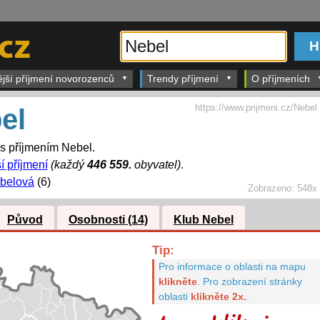
ější příjmení novorozenců
Trendy příjmení
O příjmeních
https://www.prijmeni.cz/Nebel
el
 s příjmením Nebel.
í příjmení
(každý
446 559.
obyvatel)
.
belová
(6)
Zobrazeno:
548x
Původ
Osobnosti (14)
Klub Nebel
Tip:
Pro informace o oblasti na mapu
klikněte
.
Pro zobrazení stránky
oblasti
klikněte 2x.
.