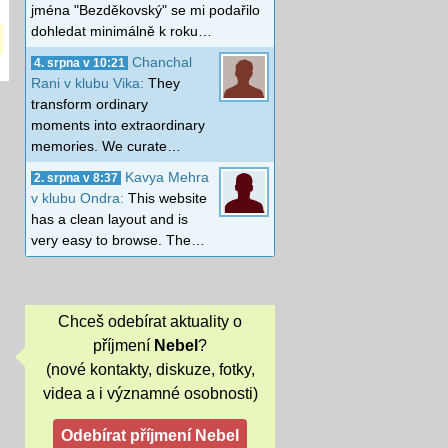
jména "Bezděkovský" se mi podařilo
dohledat minimálně k roku…
Chanchal
4. srpna v 10:21
Rani v klubu Vika:
They
transform ordinary
moments into extraordinary
memories. We curate…
Kavya Mehra
2. srpna v 8:37
v klubu Ondra:
This website
has a clean layout and is
very easy to browse. The…
Chceš odebírat aktuality o
příjmení
Nebel
?
(nové kontakty, diskuze, fotky,
videa a i významné osobnosti)