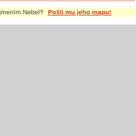
íjmením
Nebel
?
Pošli mu jeho mapu!