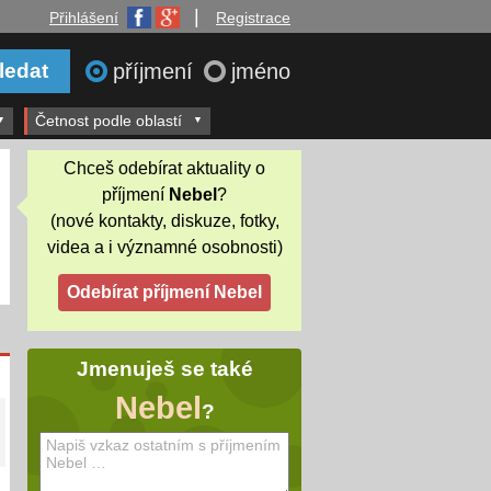
|
Přihlášení
Registrace
příjmení
jméno
Četnost podle oblastí
Chceš odebírat aktuality o
příjmení
Nebel
?
(nové kontakty, diskuze, fotky,
videa a i významné osobnosti)
Jmenuješ se také
Nebel
?