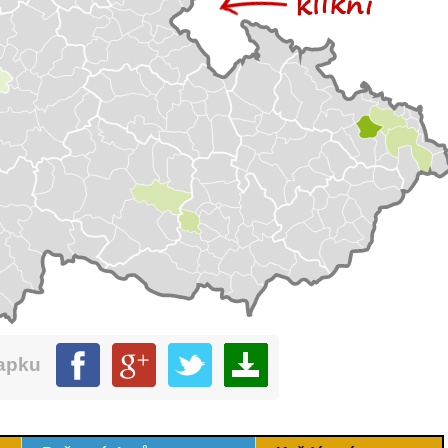
mapku