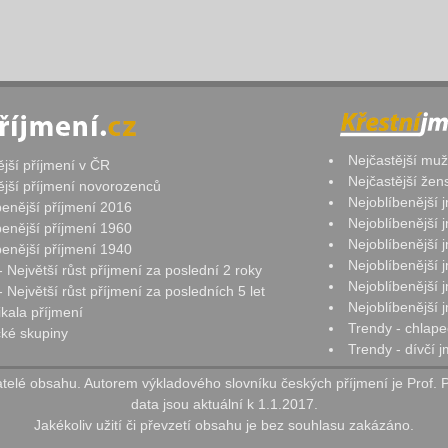
Nejčastější mu
ější příjmení v ČR
Nejčastější že
ější příjmení novorozenců
Nejoblíbenější
benější příjmení 2016
Nejoblíbenější
benější příjmení 1960
Nejoblíbenější
benější příjmení 1940
Nejoblíbenější
- Největší růst příjmení za poslední 2 roky
Nejoblíbenější
 Největší růst příjmení za posledních 5 let
Nejoblíbenější
ikala příjmení
Trendy - chlape
ké skupiny
Trendy - dívčí 
elé obsahu. Autorem výkladového slovníku českých příjmení je Prof. 
data jsou aktuální k 1.1.2017.
Jakékoliv užití či převzetí obsahu je bez souhlasu zakázáno.