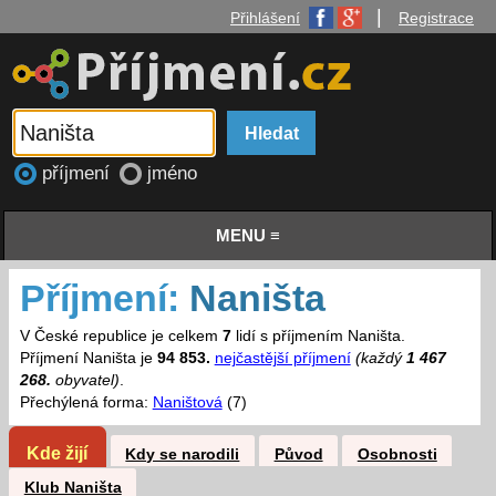
|
Přihlášení
Registrace
příjmení
jméno
MENU ≡
Příjmení:
Naništa
V České republice je celkem
7
lidí s příjmením Naništa.
Příjmení Naništa je
94 853.
nejčastější příjmení
(každý
1 467
268.
obyvatel)
.
Přechýlená forma:
Naništová
(7)
Kde žijí
Kdy se narodili
Původ
Osobnosti
Klub Naništa