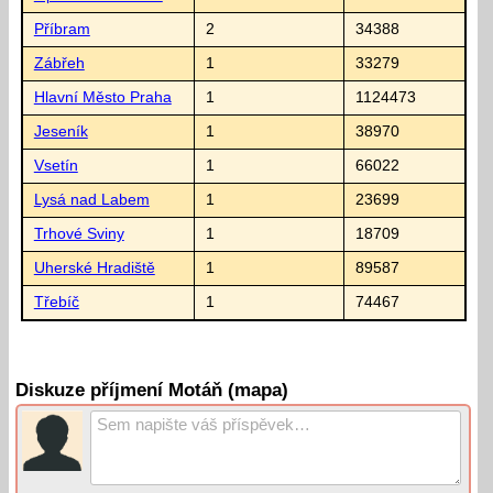
Příbram
2
34388
Zábřeh
1
33279
Hlavní Město Praha
1
1124473
Jeseník
1
38970
Vsetín
1
66022
Lysá nad Labem
1
23699
Trhové Sviny
1
18709
Uherské Hradiště
1
89587
Třebíč
1
74467
Diskuze příjmení Motáň (mapa)