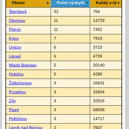
Oblast
Počet výskytů
Každý x-tý
Šternberk
32
756
Olomouc
11
14729
Přerov
11
7352
Kyjov
7
7910
Uničov
6
3723
Litovel
5
4739
Mladá Boleslav
5
20140
Holešov
5
4286
Židlochovice
3
10631
Prostějov
3
32654
Zlín
3
32916
Plzeň
3
58838
Pelhřimov
3
14717
Lipník nad Bečvou
2
7607