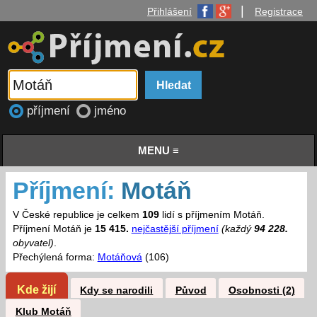
|
Přihlášení
Registrace
příjmení
jméno
MENU ≡
Příjmení:
Motáň
V České republice je celkem
109
lidí s příjmením Motáň.
Příjmení Motáň je
15 415.
nejčastější příjmení
(každý
94 228.
obyvatel)
.
Přechýlená forma:
Motáňová
(106)
Kde žijí
Kdy se narodili
Původ
Osobnosti (2)
Klub Motáň