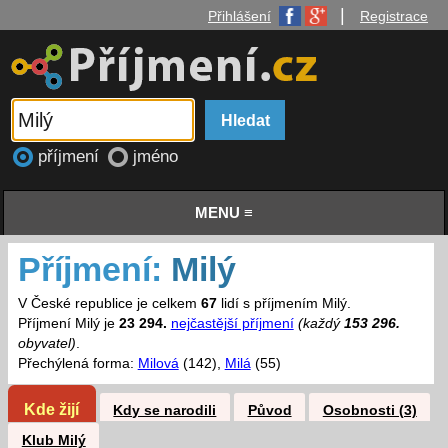
|
Přihlášení
Registrace
příjmení
jméno
MENU ≡
Příjmení:
Milý
V České republice je celkem
67
lidí s příjmením Milý.
Příjmení Milý je
23 294.
nejčastější příjmení
(každý
153 296.
obyvatel)
.
Přechýlená forma:
Milová
(142),
Milá
(55)
Kde žijí
Kdy se narodili
Původ
Osobnosti (3)
Klub Milý