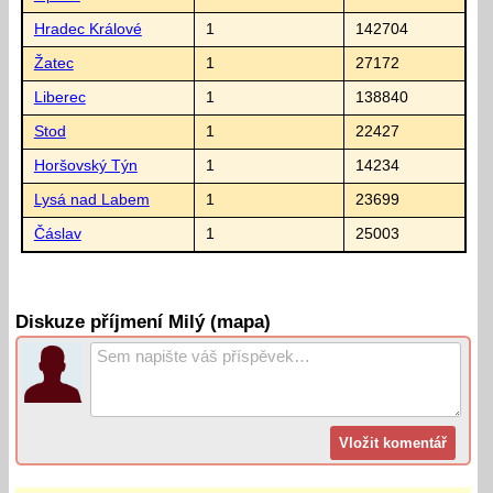
Hradec Králové
1
142704
Žatec
1
27172
Liberec
1
138840
Stod
1
22427
Horšovský Týn
1
14234
Lysá nad Labem
1
23699
Čáslav
1
25003
Diskuze příjmení Milý (mapa)