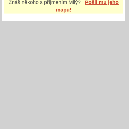
Znáš někoho s příjmením
Milý
?
Pošli mu jeho
mapu!