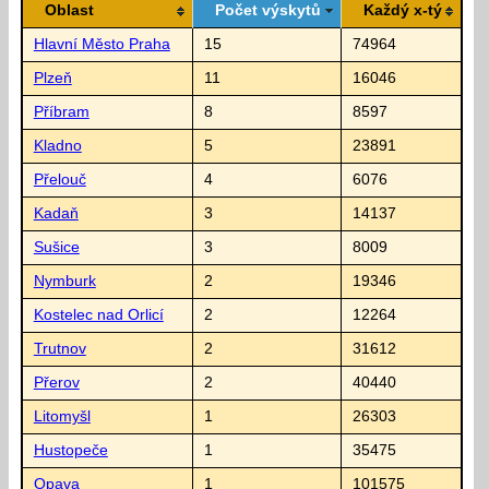
Oblast
Počet výskytů
Každý x-tý
Hlavní Město Praha
15
74964
Plzeň
11
16046
Příbram
8
8597
Kladno
5
23891
Přelouč
4
6076
Kadaň
3
14137
Sušice
3
8009
Nymburk
2
19346
Kostelec nad Orlicí
2
12264
Trutnov
2
31612
Přerov
2
40440
Litomyšl
1
26303
Hustopeče
1
35475
Opava
1
101575