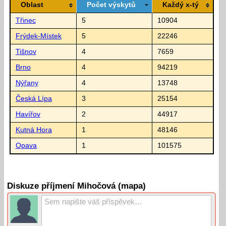
Oblast
Počet výskytů
Každý x-tý
Třinec
5
10904
Frýdek-Místek
5
22246
Tišnov
4
7659
Brno
4
94219
Nýřany
4
13748
Česká Lípa
3
25154
Havířov
2
44917
Kutná Hora
1
48146
Opava
1
101575
Diskuze příjmení Mihočová (mapa)