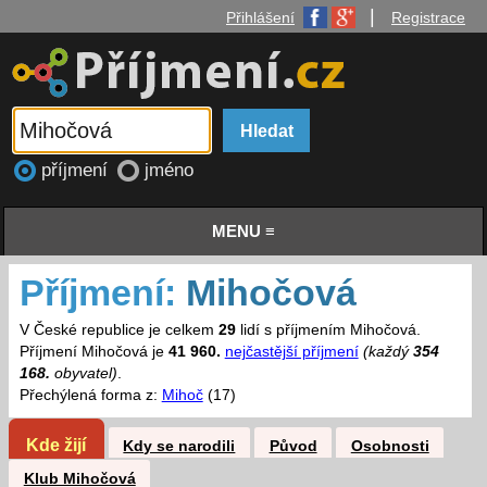
|
Přihlášení
Registrace
příjmení
jméno
MENU ≡
Příjmení:
Mihočová
V České republice je celkem
29
lidí s příjmením Mihočová.
Příjmení Mihočová je
41 960.
nejčastější příjmení
(každý
354
168.
obyvatel)
.
Přechýlená forma z:
Mihoč
(17)
Kde žijí
Kdy se narodili
Původ
Osobnosti
Klub Mihočová