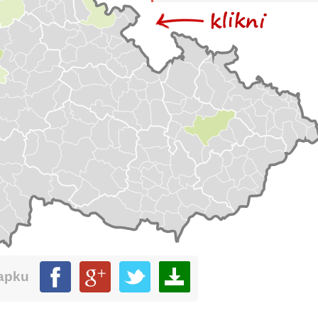
mapku