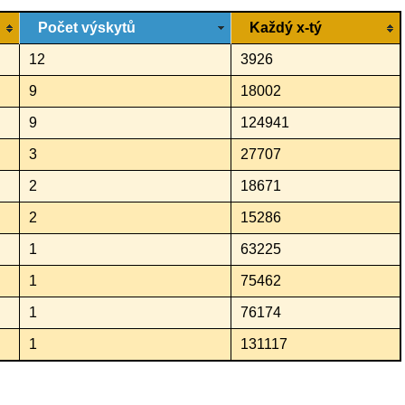
Počet výskytů
Každý x-tý
12
3926
9
18002
9
124941
3
27707
2
18671
2
15286
1
63225
1
75462
1
76174
1
131117