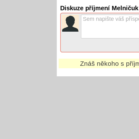
Diskuze příjmení Melničuk
Znáš někoho s pří