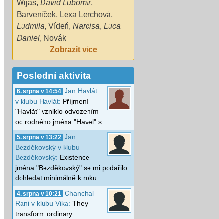
Wijas
,
David Lubomír
,
Barveníček
,
Lexa Lerchová
,
Ludmila
,
Vídeň
,
Narcisa
,
Luca
Daniel
,
Novák
Zobrazit více
Poslední aktivita
Jan Havlát
6. srpna v 14:54
v klubu Havlát:
Příjmení
"Havlát" vzniklo odvozením
od rodného jména "Havel" s…
Jan
5. srpna v 13:22
Bezděkovský v klubu
Bezděkovský:
Existence
jména "Bezděkovský" se mi podařilo
dohledat minimálně k roku…
Chanchal
4. srpna v 10:21
Rani v klubu Vika:
They
transform ordinary