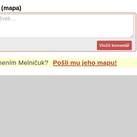
 (mapa)
jmením
Melničuk
?
Pošli mu jeho mapu!