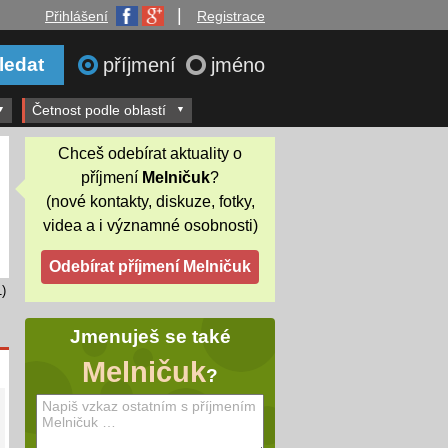
|
Přihlášení
Registrace
příjmení
jméno
Četnost podle oblastí
Chceš odebírat aktuality o
příjmení
Melničuk
?
(nové kontakty, diskuze, fotky,
videa a i významné osobnosti)
)
Jmenuješ se také
Melničuk
?