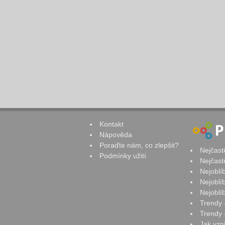
Kontakt
Nápověda
Poraďte nám, co zlepšit?
Nejčast
Podmínky užití
Nejčast
Nejoblí
Nejoblí
Nejoblí
Trendy 
Trendy -
Jak vzn