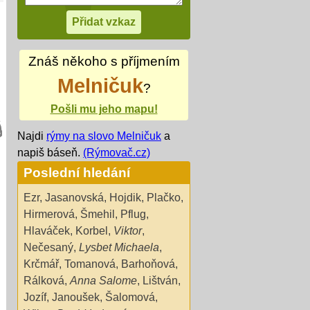
Znáš někoho s příjmením
Melničuk
?
Pošli mu jeho mapu!
Najdi
rýmy na slovo Melničuk
a
napiš báseň.
(Rýmovač.cz)
Poslední hledání
Ezr
,
Jasanovská
,
Hojdik
,
Plačko
,
Hirmerová
,
Šmehil
,
Pflug
,
Hlaváček
,
Korbel
,
Viktor
,
Nečesaný
,
Lysbet Michaela
,
Krčmář
,
Tomanová
,
Barhoňová
,
Rálková
,
Anna Salome
,
Lištván
,
Jozíf
,
Janoušek
,
Šalomová
,