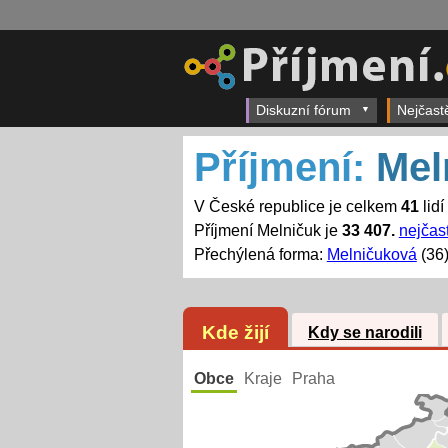
Diskuzní fórum
Nejčast
Příjmení:
Mel
V České republice je celkem
41
lidí
Příjmení Melničuk je
33 407.
nejčast
Přechýlená forma:
Melničuková
(36
Kde žijí
Kdy se narodili
Obce
Kraje
Praha