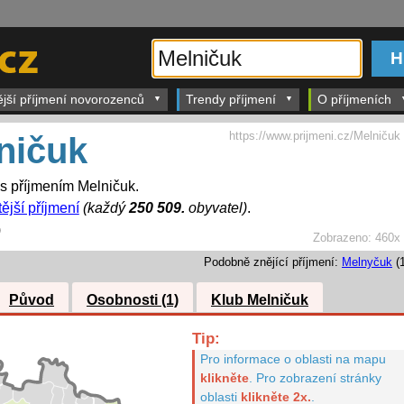
ější příjmení novorozenců
Trendy příjmení
O příjmeních
https://www.prijmeni.cz/Melničuk
ničuk
 s příjmením Melničuk.
ější příjmení
(každý
250 509.
obyvatel)
.
)
Zobrazeno:
460x
Podobně znějící příjmení:
Melnyčuk
(1
Původ
Osobnosti (1)
Klub Melničuk
Tip:
Pro informace o oblasti na mapu
klikněte
.
Pro zobrazení stránky
oblasti
klikněte 2x.
.