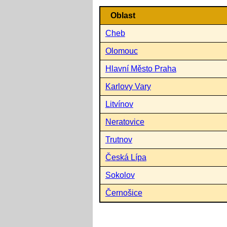
Oblast
Cheb
Olomouc
Hlavní Město Praha
Karlovy Vary
Litvínov
Neratovice
Trutnov
Česká Lípa
Sokolov
Černošice