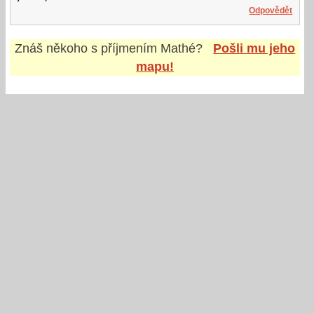
Odpovědět
Znáš někoho s příjmením
Mathé
?
Pošli mu jeho
mapu!