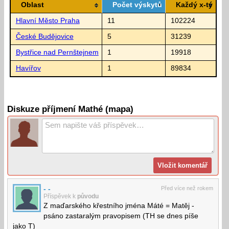
Oblast
Počet výskytů
Každý x-tý
Hlavní Město Praha
11
102224
České Budějovice
5
31239
Bystřice nad Pernštejnem
1
19918
Havířov
1
89834
Diskuze příjmení Mathé (mapa)
- -
Před více než rokem
Příspěvek k
původu
Z maďarského křestního jména Máté = Matěj -
psáno zastaralým pravopisem (TH se dnes píše
jako T)