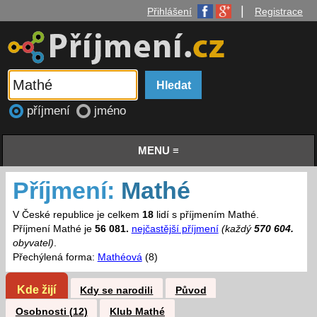
|
Přihlášení
Registrace
příjmení
jméno
MENU ≡
Příjmení:
Mathé
V České republice je celkem
18
lidí s příjmením Mathé.
Příjmení Mathé je
56 081.
nejčastější příjmení
(každý
570 604.
obyvatel)
.
Přechýlená forma:
Mathéová
(8)
Kde žijí
Kdy se narodili
Původ
Osobnosti (12)
Klub Mathé