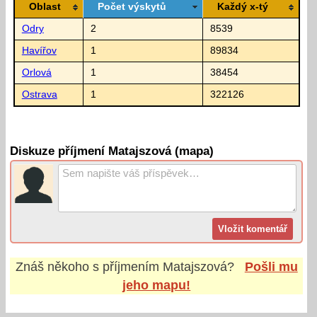
Oblast
Počet výskytů
Každý x-tý
Odry
2
8539
Havířov
1
89834
Orlová
1
38454
Ostrava
1
322126
Diskuze příjmení Matajszová (mapa)
Znáš někoho s příjmením
Matajszová
?
Pošli mu
jeho mapu!