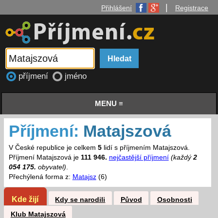
|
Přihlášení
Registrace
příjmení
jméno
MENU ≡
Příjmení:
Matajszová
V České republice je celkem
5
lidí s příjmením Matajszová.
Příjmení Matajszová je
111 946.
nejčastější příjmení
(každý
2
054 175.
obyvatel)
.
Přechýlená forma z:
Matajsz
(6)
Kde žijí
Kdy se narodili
Původ
Osobnosti
Klub Matajszová