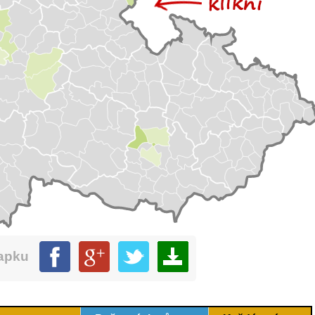
mapku