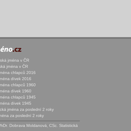
žská jména v ČR
nská jména v ČR
 jména chlapců 2016
 jména dívek 2016
 jména chlapců 1960
 jména dívek 1960
 jména chlapců 1945
 jména dívek 1945
cká jména za poslední 2 roky
jména za poslední 2 roky
PhDr. Dobrava Moldanová, CSc. Statistická