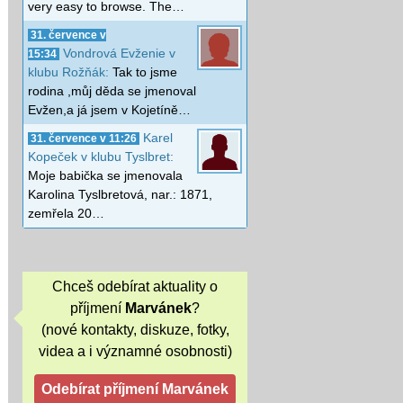
very easy to browse. The…
31. července v
Vondrová Evženie v
15:34
klubu Rožňák:
Tak to jsme
rodina ,můj děda se jmenoval
Evžen,a já jsem v Kojetíně…
Karel
31. července v 11:26
Kopeček v klubu Tyslbret:
Moje babička se jmenovala
Karolina Tyslbretová, nar.: 1871,
zemřela 20…
Chceš odebírat aktuality o
příjmení
Marvánek
?
(nové kontakty, diskuze, fotky,
videa a i významné osobnosti)