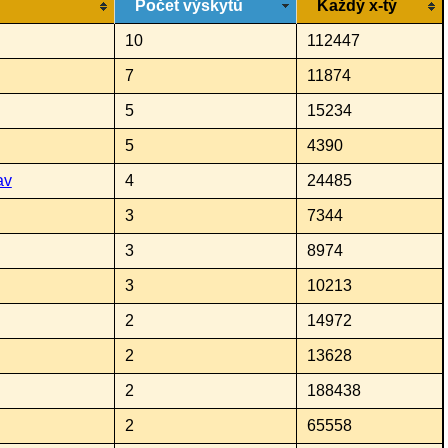
Počet výskytů
Každý x-tý
10
112447
7
11874
5
15234
5
4390
av
4
24485
3
7344
3
8974
3
10213
2
14972
2
13628
2
188438
2
65558