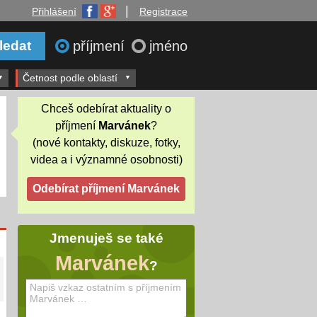
|
Přihlášení
Registrace
příjmení
jméno
Četnost podle oblastí
Chceš odebírat aktuality o
příjmení
Marvánek
?
(nové kontakty, diskuze, fotky,
videa a i významné osobnosti)
Jmenuješ se také
Marvánek
?