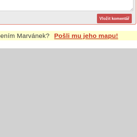
jmením
Marvánek
?
Pošli mu jeho mapu!