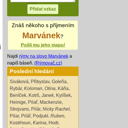
Znáš někoho s příjmením
Marvánek
?
Pošli mu jeho mapu!
Najdi
rýmy na slovo Marvánek
a
napiš báseň.
(Rýmovač.cz)
Poslední hledání
Siváková
,
Přibyslav
,
Goleňa
,
Rybár
,
Koloman
,
Olina
,
Káňa
,
Beníček
,
Kotrš
,
Janek
,
Kylíšek
,
Heinige
,
Pilař
,
Mackenzie
,
Strojvans
,
Pilár
,
Nicky Rachel
,
Pilar
,
Pilář
,
Podjukl
,
Ruben
,
Kostrhoun
,
Karina
,
Hodr
,