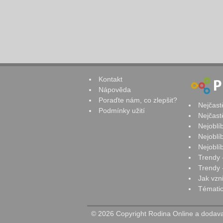
Kontakt
Nápověda
Poraďte nám, co zlepšit?
Nejčast
Podmínky užití
Nejčast
Nejoblí
Nejoblí
Nejoblí
Trendy 
Trendy -
Jak vzn
Tématic
© 2026 Copyright Rodina Online a dodavat