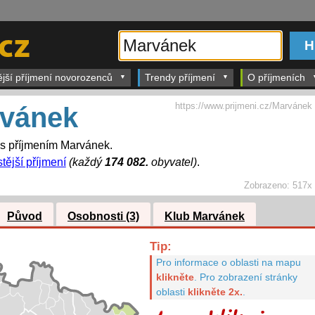
ější příjmení novorozenců
Trendy příjmení
O příjmeních
https://www.prijmeni.cz/Marvánek
vánek
 s příjmením Marvánek.
tější příjmení
(každý
174 082.
obyvatel)
.
Zobrazeno:
517x
Původ
Osobnosti (3)
Klub Marvánek
Tip:
Pro informace o oblasti na mapu
klikněte
.
Pro zobrazení stránky
oblasti
klikněte 2x.
.