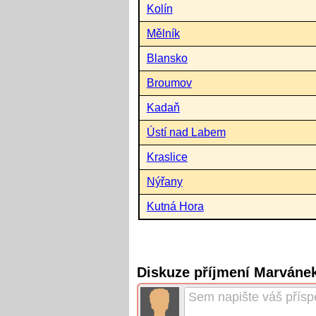
Kolín
Mělník
Blansko
Broumov
Kadaň
Ústí nad Labem
Kraslice
Nýřany
Kutná Hora
Diskuze příjmení Marváne