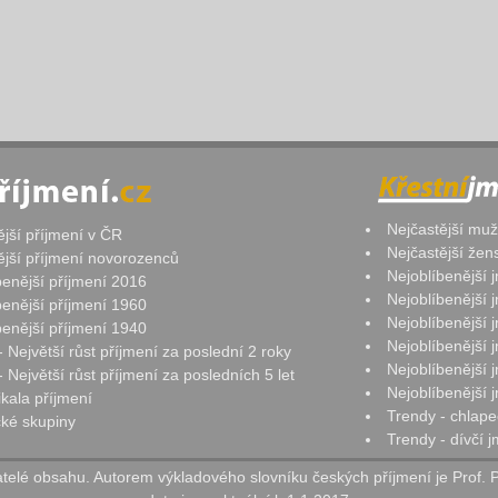
Nejčastější mu
ější příjmení v ČR
Nejčastější že
ější příjmení novorozenců
Nejoblíbenější
benější příjmení 2016
Nejoblíbenější
benější příjmení 1960
Nejoblíbenější
benější příjmení 1940
Nejoblíbenější
- Největší růst příjmení za poslední 2 roky
Nejoblíbenější
 Největší růst příjmení za posledních 5 let
Nejoblíbenější
ikala příjmení
Trendy - chlape
ké skupiny
Trendy - dívčí 
elé obsahu. Autorem výkladového slovníku českých příjmení je Prof. 