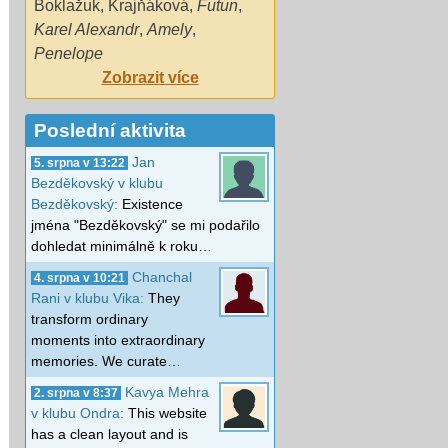
Boklažuk
,
Krajňáková
,
Futun
,
Karel Alexandr
,
Amely
,
Penelope
Zobrazit více
Poslední aktivita
Jan
5. srpna v 13:22
Bezděkovský v klubu
Bezděkovský:
Existence
jména "Bezděkovský" se mi podařilo
dohledat minimálně k roku…
Chanchal
4. srpna v 10:21
Rani v klubu Vika:
They
transform ordinary
moments into extraordinary
memories. We curate…
Kavya Mehra
2. srpna v 8:37
v klubu Ondra:
This website
has a clean layout and is