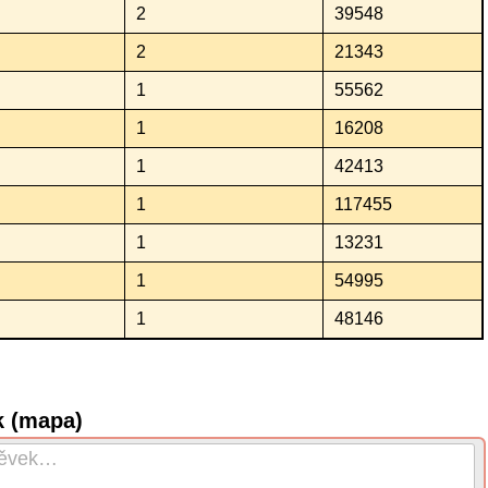
2
39548
2
21343
1
55562
1
16208
1
42413
1
117455
1
13231
1
54995
1
48146
k (mapa)