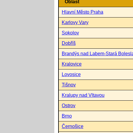
Oblast
Hlavní Město Praha
Karlovy Vary
Sokolov
Dobříš
Brandýs nad Labem-Stará Bolesl
Kralovice
Lovosice
Tišnov
Kralupy nad Vltavou
Ostrov
Brno
Černošice