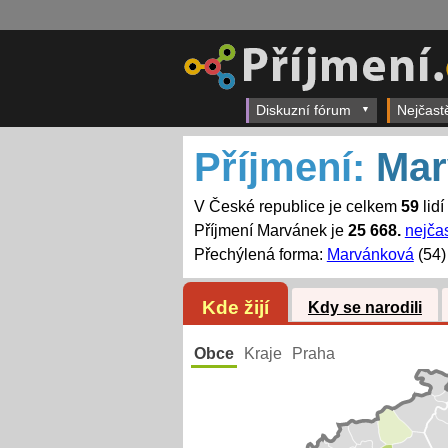
Diskuzní fórum
Nejčast
Příjmení:
Mar
V České republice je celkem
59
lidí
Příjmení Marvánek je
25 668.
nejčas
Přechýlená forma:
Marvánková
(54)
Kde žijí
Kdy se narodili
Obce
Kraje
Praha