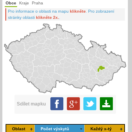
Obce
Kraje
Praha
Pro informace o oblasti na mapu
klikněte
.
Pro zobrazení
stránky oblasti
klikněte 2x.
.
Sdílet mapku
Oblast
Počet výskytů
Každý x-tý