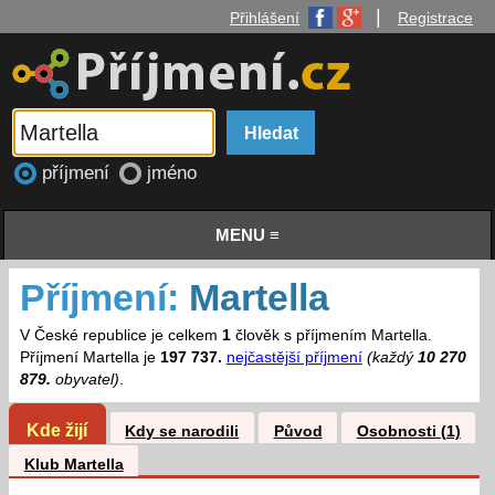
|
Přihlášení
Registrace
příjmení
jméno
MENU ≡
Příjmení:
Martella
V České republice je celkem
1
člověk s příjmením Martella.
Příjmení Martella je
197 737.
nejčastější příjmení
(každý
10 270
879.
obyvatel)
.
Kde žijí
Kdy se narodili
Původ
Osobnosti (1)
Klub Martella