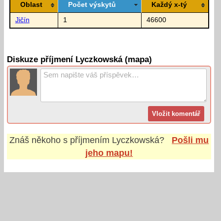
Oblast
Počet výskytů
Každý x-tý
Jičín
1
46600
Diskuze příjmení Lyczkowská (mapa)
Znáš někoho s příjmením
Lyczkowská
?
Pošli mu
jeho mapu!