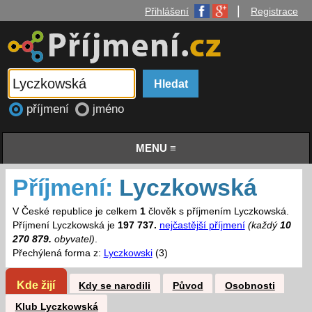
|
Přihlášení
Registrace
příjmení
jméno
MENU ≡
Příjmení:
Lyczkowská
V České republice je celkem
1
člověk s příjmením Lyczkowská.
Příjmení Lyczkowská je
197 737.
nejčastější příjmení
(každý
10
270 879.
obyvatel)
.
Přechýlená forma z:
Lyczkowski
(3)
Kde žijí
Kdy se narodili
Původ
Osobnosti
Klub Lyczkowská