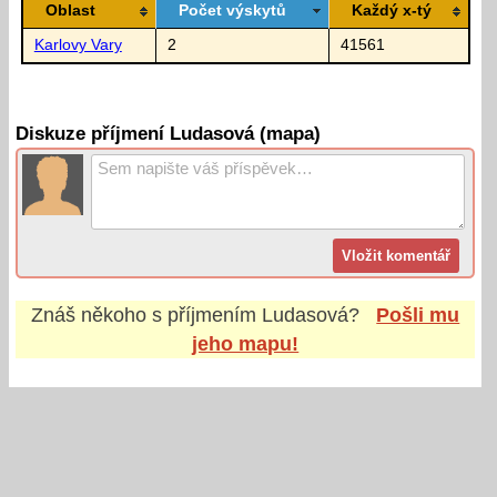
Oblast
Počet výskytů
Každý x-tý
Karlovy Vary
2
41561
Diskuze příjmení Ludasová (mapa)
Znáš někoho s příjmením
Ludasová
?
Pošli mu
jeho mapu!