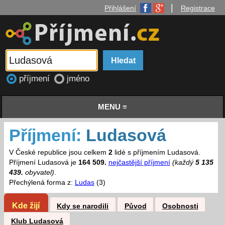
|
Přihlášení
Registrace
příjmení
jméno
MENU ≡
Příjmení:
Ludasová
V České republice jsou celkem
2
lidé s příjmením Ludasová.
Příjmení Ludasová je
164 509.
nejčastější příjmení
(každý
5 135
439.
obyvatel)
.
Přechýlená forma z:
Ludas
(3)
Kde žijí
Kdy se narodili
Původ
Osobnosti
Klub Ludasová