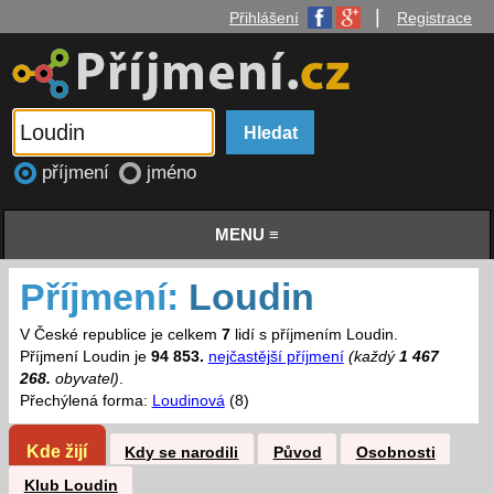
|
Přihlášení
Registrace
příjmení
jméno
MENU ≡
Příjmení:
Loudin
V České republice je celkem
7
lidí s příjmením Loudin.
Příjmení Loudin je
94 853.
nejčastější příjmení
(každý
1 467
268.
obyvatel)
.
Přechýlená forma:
Loudinová
(8)
Kde žijí
Kdy se narodili
Původ
Osobnosti
Klub Loudin