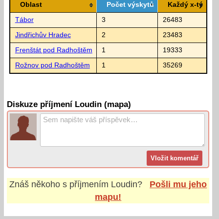
Oblast
Počet výskytů
Každý x-tý
Tábor
3
26483
Jindřichův Hradec
2
23483
Frenštát pod Radhoštěm
1
19333
Rožnov pod Radhoštěm
1
35269
Diskuze příjmení Loudin (mapa)
Znáš někoho s příjmením
Loudin
?
Pošli mu jeho
mapu!