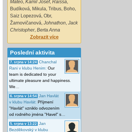
Mateo
,
Kamil Josef
,
Raissa
,
Budíková
,
Mikula
,
Tribus
,
Boho
,
Saiz Lopezová
,
Obr
,
Žarnovičanová
,
Johnathon
,
Jack
Christopher
,
Berta Anna
Zobrazit více
Poslední aktivita
Chanchal
7. srpna v 14:24
Rani v klubu Henim:
Our
team is dedicated to your
ultimate pleasure and happiness.
We…
Jan Havlát
6. srpna v 14:54
v klubu Havlát:
Příjmení
"Havlát" vzniklo odvozením
od rodného jména "Havel" s…
Jan
5. srpna v 13:22
Bezděkovský v klubu