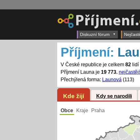
Diskuzní fórum
Nejčast
Příjmení:
Lau
V České republice je celkem
82
lidí
Příjmení Launa je
19 773.
nejčastěj
Přechýlená forma:
Launová
(113)
Kde žijí
Kdy se narodili
Obce
Kraje
Praha