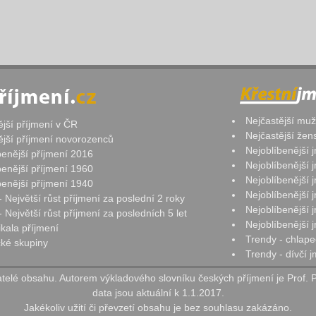
Nejčastější mu
ější příjmení v ČR
Nejčastější že
ější příjmení novorozenců
Nejoblíbenější
benější příjmení 2016
Nejoblíbenější
benější příjmení 1960
Nejoblíbenější
benější příjmení 1940
Nejoblíbenější
- Největší růst příjmení za poslední 2 roky
Nejoblíbenější
 Největší růst příjmení za posledních 5 let
Nejoblíbenější
ikala příjmení
Trendy - chlape
ké skupiny
Trendy - dívčí 
elé obsahu. Autorem výkladového slovníku českých příjmení je Prof. 
data jsou aktuální k 1.1.2017.
Jakékoliv užití či převzetí obsahu je bez souhlasu zakázáno.