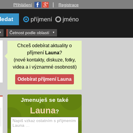
|
Přihlášení
Registrace
příjmení
jméno
Četnost podle oblastí
Chceš odebírat aktuality o
příjmení
Launa
?
(nové kontakty, diskuze, fotky,
videa a i významné osobnosti)
Jmenuješ se také
Launa
?