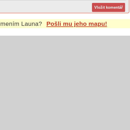
íjmením
Launa
?
Pošli mu jeho mapu!