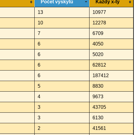
Počet výskytů
Každý x-tý
13
10977
10
12278
7
6709
6
4050
6
5020
6
62812
6
187412
5
8830
4
9673
3
43705
3
6130
2
41561