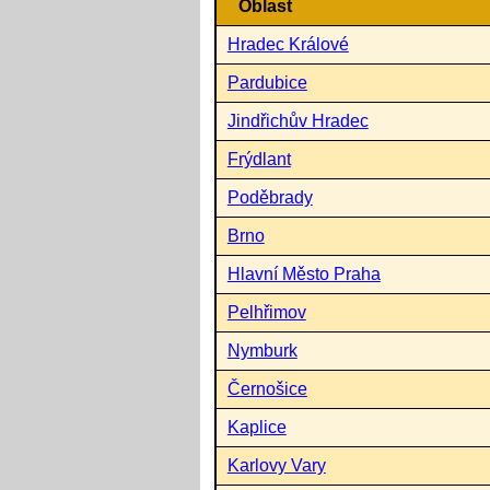
Oblast
Hradec Králové
Pardubice
Jindřichův Hradec
Frýdlant
Poděbrady
Brno
Hlavní Město Praha
Pelhřimov
Nymburk
Černošice
Kaplice
Karlovy Vary