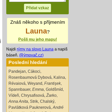
Znáš někoho s příjmením
Launa
?
Pošli mu jeho mapu!
Najdi
rýmy na slovo Launa
a napiš
báseň.
(Rýmovač.cz)
Poslední hledání
Pandejan
,
Cákoci
,
Rosenbaumová Dybová
,
Kalina
,
Révaiová
,
Weyand
,
Frantişek
,
Spannbauer
,
Emma
,
Goldšmíd
,
Vídeň
,
Chrysafisová
,
Žarko
,
Anna Anita
,
Strik
,
Chalský
,
Pavlátková Pauknerová
,
André