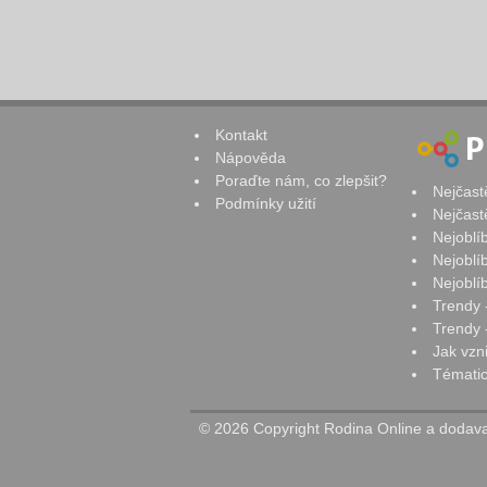
Kontakt
Nápověda
Poraďte nám, co zlepšit?
Nejčast
Podmínky užití
Nejčast
Nejoblí
Nejoblí
Nejoblí
Trendy 
Trendy -
Jak vzn
Tématic
© 2026 Copyright Rodina Online a dodavat