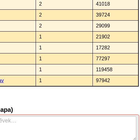
2
41018
2
39724
2
29099
1
21902
1
17282
1
77297
1
119458
av
1
97942
mapa)