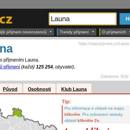
ější příjmení novorozenců
Trendy příjmení
O příjmeních
https://www.prijmeni.cz/Launa
na
 s příjmením Launa.
ší příjmení
(každý
125 254.
obyvatel)
.
Zobrazeno:
823x
Původ
Osobnosti
Klub Launa
Tip:
Pro informace o oblasti na mapu
klikněte
.
Pro zobrazení stránky
oblasti
klikněte 2x.
.