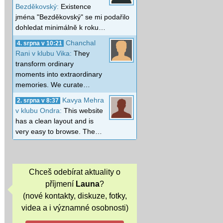
Bezděkovský:
Existence
jména "Bezděkovský" se mi podařilo
dohledat minimálně k roku…
Chanchal
4. srpna v 10:21
Rani v klubu Vika:
They
transform ordinary
moments into extraordinary
memories. We curate…
Kavya Mehra
2. srpna v 8:37
v klubu Ondra:
This website
has a clean layout and is
very easy to browse. The…
Chceš odebírat aktuality o
příjmení
Launa
?
(nové kontakty, diskuze, fotky,
videa a i významné osobnosti)