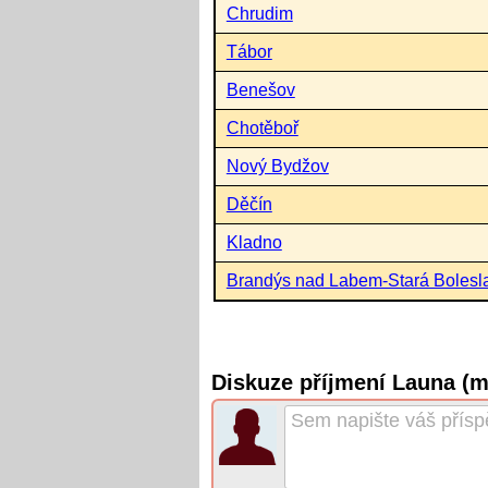
Chrudim
Tábor
Benešov
Chotěboř
Nový Bydžov
Děčín
Kladno
Brandýs nad Labem-Stará Bolesl
Diskuze příjmení Launa (