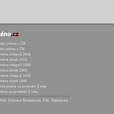
žská jména v ČR
nská jména v ČR
 jména chlapců 2016
 jména dívek 2016
 jména chlapců 1960
 jména dívek 1960
 jména chlapců 1945
 jména dívek 1945
cká jména za poslední 2 roky
jména za poslední 2 roky
PhDr. Dobrava Moldanová, CSc. Statistická