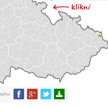
mapku