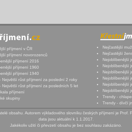
Nejčastější mu
ější příjmení v ČR
Nejčastější že
ější příjmení novorozenců
Nejoblíbenější
benější příjmení 2016
Nejoblíbenější
benější příjmení 1960
Nejoblíbenější
benější příjmení 1940
Nejoblíbenější
- Největší růst příjmení za poslední 2 roky
Nejoblíbenější
 Největší růst příjmení za posledních 5 let
Nejoblíbenější
ikala příjmení
Trendy - chlape
ké skupiny
Trendy - dívčí 
elé obsahu. Autorem výkladového slovníku českých příjmení je Prof. 
data jsou aktuální k 1.1.2017.
Jakékoliv užití či převzetí obsahu je bez souhlasu zakázáno.