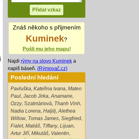
Znáš někoho s příjmením
Kuminek
?
Pošli mu jeho mapu!
Najdi
rýmy na slovo Kuminek
a
napiš báseň.
(Rýmovač.cz)
Poslední hledání
Pavluška
,
Kateřina Ivana
,
Mateo
Paul
,
Jacob Jirka
,
Anamarie
,
Ozzy
,
Szatmáriová
,
Thanh Vinh
,
Nadia Lorena
,
Haljilj
,
Alethea
Willow
,
Tomas James
,
Siegfried
,
Fialet
,
Matiáš
,
Tiffany
,
Lijuan
,
Artur Jiří
,
Mikuláš
,
Valentin
,