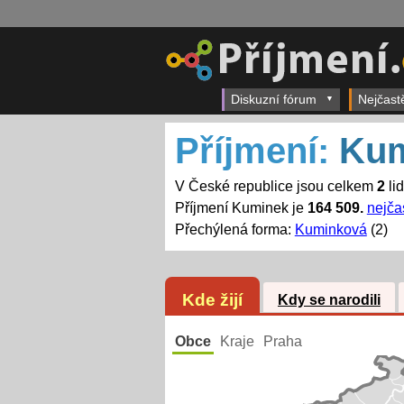
Diskuzní fórum
Nejčast
Příjmení:
Kum
V České republice jsou celkem
2
li
Příjmení Kuminek je
164 509.
nejčas
Přechýlená forma:
Kuminková
(2)
Kde žijí
Kdy se narodili
Obce
Kraje
Praha