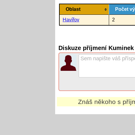
Oblast
Počet v
Havířov
2
Diskuze příjmení Kuminek
Znáš někoho s pří