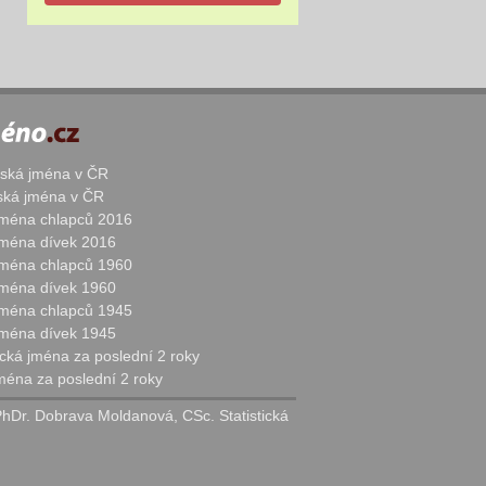
žská jména v ČR
nská jména v ČR
 jména chlapců 2016
 jména dívek 2016
 jména chlapců 1960
 jména dívek 1960
 jména chlapců 1945
 jména dívek 1945
cká jména za poslední 2 roky
jména za poslední 2 roky
PhDr. Dobrava Moldanová, CSc. Statistická