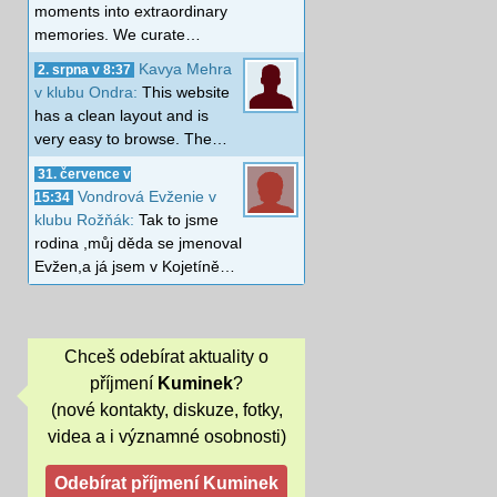
moments into extraordinary
memories. We curate…
Kavya Mehra
2. srpna v 8:37
v klubu Ondra:
This website
has a clean layout and is
very easy to browse. The…
31. července v
Vondrová Evženie v
15:34
klubu Rožňák:
Tak to jsme
rodina ,můj děda se jmenoval
Evžen,a já jsem v Kojetíně…
Chceš odebírat aktuality o
příjmení
Kuminek
?
(nové kontakty, diskuze, fotky,
videa a i významné osobnosti)