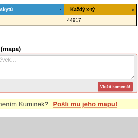
ýskytů
Každý x-tý
44917
 (mapa)
jmením
Kuminek
?
Pošli mu jeho mapu!