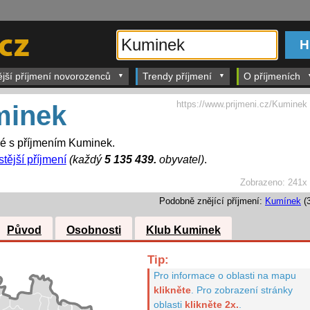
ější příjmení novorozenců
Trendy příjmení
O příjmeních
https://www.prijmeni.cz/Kuminek
inek
dé s příjmením Kuminek.
tější příjmení
(každý
5 135 439.
obyvatel)
.
Zobrazeno:
241x
Podobně znějící příjmení:
Kumínek
(3
Původ
Osobnosti
Klub Kuminek
Tip:
Pro informace o oblasti na mapu
klikněte
.
Pro zobrazení stránky
oblasti
klikněte 2x.
.