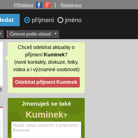
|
Přihlášení
Registrace
příjmení
jméno
Četnost podle oblastí
Chceš odebírat aktuality o
příjmení
Kuminek
?
(nové kontakty, diskuze, fotky,
videa a i významné osobnosti)
)
Jmenuješ se také
Kuminek
?