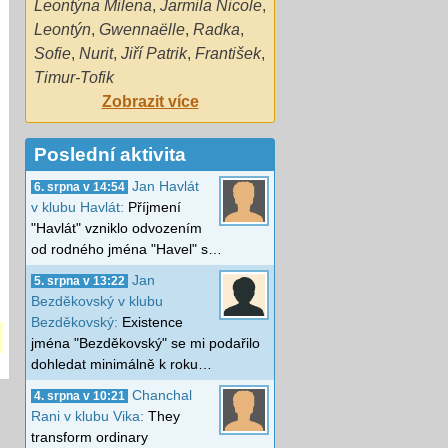
Leontýna Milena
,
Jarmila Nicole
,
Leontýn
,
Gwennaëlle
,
Radka
,
Sofie
,
Nurit
,
Jiří Patrik
,
František
,
Timur-Tofik
Zobrazit více
Poslední aktivita
Jan Havlát
6. srpna v 14:54
v klubu Havlát:
Příjmení
"Havlát" vzniklo odvozením
od rodného jména "Havel" s…
Jan
5. srpna v 13:22
Bezděkovský v klubu
Bezděkovský:
Existence
jména "Bezděkovský" se mi podařilo
dohledat minimálně k roku…
Chanchal
4. srpna v 10:21
Rani v klubu Vika:
They
transform ordinary