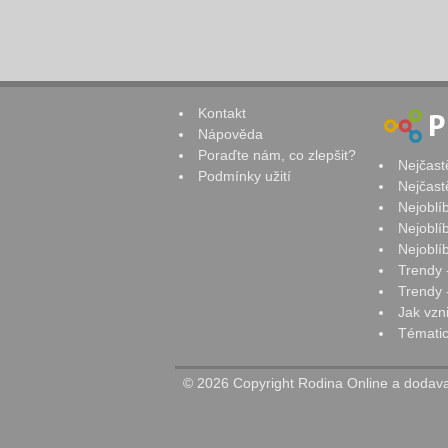
Kontakt
Nápověda
Poraďte nám, co zlepšit?
Nejčast
Podmínky užití
Nejčast
Nejoblí
Nejoblí
Nejoblí
Trendy 
Trendy -
Jak vzn
Tématic
© 2026 Copyright Rodina Online a dodavat