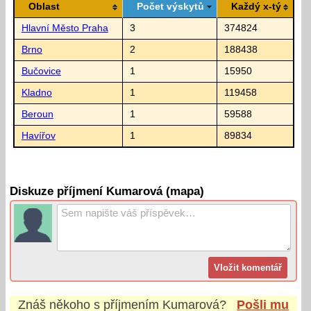
Oblast
Počet výskytů
Každý x-tý
Hlavní Město Praha
3
374824
Brno
2
188438
Bučovice
1
15950
Kladno
1
119458
Beroun
1
59588
Havířov
1
89834
Diskuze příjmení Kumarová (mapa)
Znáš někoho s příjmením
Kumarová
?
Pošli mu