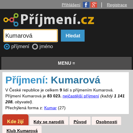
|
Přihlášení
Registrace
příjmení
jméno
MENU ≡
Příjmení:
Kumarová
V České republice je celkem
9
lidí s příjmením Kumarová.
Příjmení Kumarová je
83 023.
nejčastější příjmení
(každý
1 141
208.
obyvatel)
.
Přechýlená forma z:
Kumar
(27)
Kde žijí
Kdy se narodili
Původ
Osobnosti
Klub Kumarová