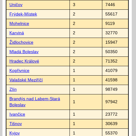
Uničov
3
7446
Frýdek-Místek
2
55617
Mohelnice
2
9119
Karviná
2
32770
Židlochovice
2
15947
Mladá Boleslav
2
50350
Hradec Králové
2
71352
Kopřivnice
1
41079
Valašské Meziříčí
1
41598
Zlín
1
98749
Brandýs nad Labem-Stará
1
97942
Boleslav
Ivančice
1
23772
Tišnov
1
30639
Kyjov
1
55370