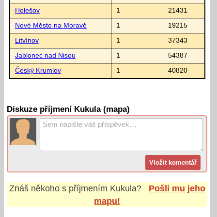
Holešov
1
21431
Nové Město na Moravě
1
19215
Litvínov
1
37343
Jablonec nad Nisou
1
54387
Český Krumlov
1
40820
Diskuze příjmení Kukula (mapa)
Znáš někoho s příjmením
Kukula
?
Pošli mu jeho
mapu!