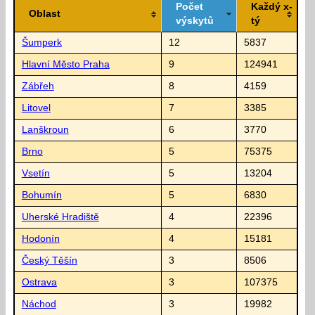
Počet
Každý x-
Oblast
výskytů
tý
Šumperk
12
5837
Hlavní Město Praha
9
124941
Zábřeh
8
4159
Litovel
7
3385
Lanškroun
6
3770
Brno
5
75375
Vsetín
5
13204
Bohumín
5
6830
Uherské Hradiště
4
22396
Hodonín
4
15181
Český Těšín
3
8506
Ostrava
3
107375
Náchod
3
19982