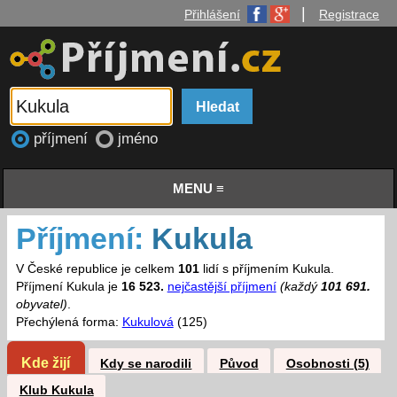
|
Přihlášení
Registrace
příjmení
jméno
MENU ≡
Příjmení:
Kukula
V České republice je celkem
101
lidí s příjmením Kukula.
Příjmení Kukula je
16 523.
nejčastější příjmení
(každý
101 691.
obyvatel)
.
Přechýlená forma:
Kukulová
(125)
Kde žijí
Kdy se narodili
Původ
Osobnosti (5)
Klub Kukula