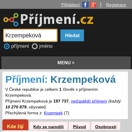
|
Přihlášení
Registrace
příjmení
jméno
MENU ≡
Příjmení:
Krzempeková
V České republice je celkem
1
člověk s příjmením
Krzempeková.
Příjmení Krzempeková je
197 737.
nejčastější příjmení
(každý
10 270 879.
obyvatel)
.
Přechýlená forma z:
Krzempek
(7)
Kde žijí
Kdy se narodili
Původ
Osobnosti