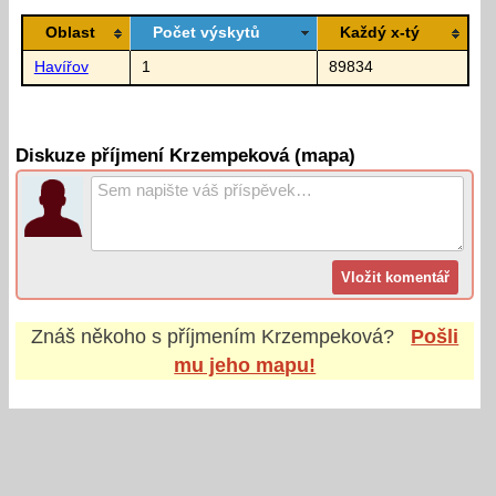
Oblast
Počet výskytů
Každý x-tý
Havířov
1
89834
Diskuze příjmení Krzempeková (mapa)
Znáš někoho s příjmením
Krzempeková
?
Pošli
mu jeho mapu!