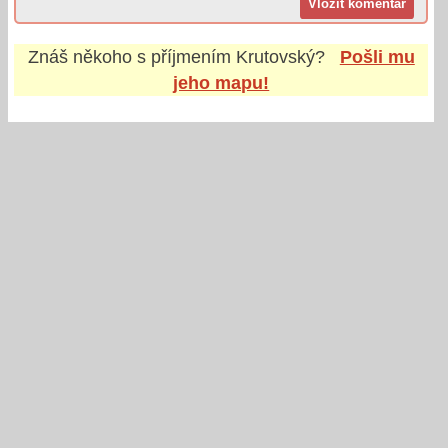
Znáš někoho s příjmením
Krutovský
?
Pošli mu
jeho mapu!