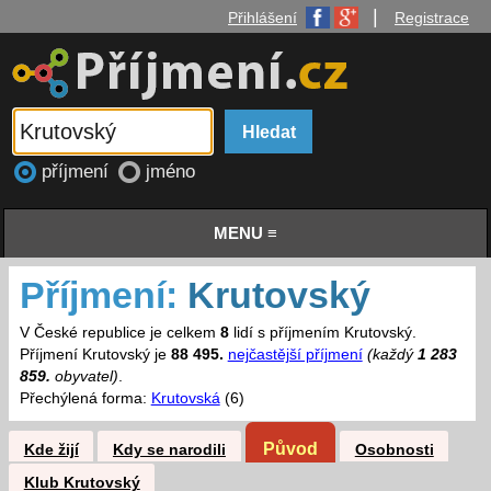
|
Přihlášení
Registrace
příjmení
jméno
MENU ≡
Příjmení:
Krutovský
V České republice je celkem
8
lidí s příjmením Krutovský.
Příjmení Krutovský je
88 495.
nejčastější příjmení
(každý
1 283
859.
obyvatel)
.
Přechýlená forma:
Krutovská
(6)
Původ
Kde žijí
Kdy se narodili
Osobnosti
Klub Krutovský