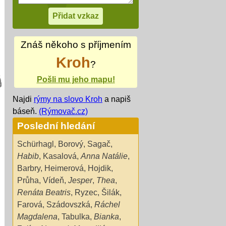
Znáš někoho s příjmením
Kroh
?
Pošli mu jeho mapu!
Najdi
rýmy na slovo Kroh
a napiš
báseň.
(Rýmovač.cz)
Poslední hledání
Schürhagl
,
Borový
,
Sagač
,
Habib
,
Kasalová
,
Anna Natálie
,
Barbry
,
Heimerová
,
Hojdik
,
Průha
,
Vídeň
,
Jesper
,
Thea
,
Renáta Beatris
,
Ryzec
,
Šilák
,
Farová
,
Szádovszká
,
Ráchel
Magdalena
,
Tabulka
,
Bianka
,