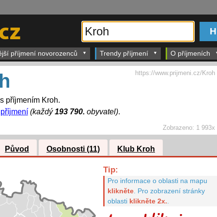
ější příjmení novorozenců
Trendy příjmení
O příjmeních
https://www.prijmeni.cz/Kroh
h
 s příjmením Kroh.
 příjmení
(každý
193 790.
obyvatel)
.
Zobrazeno:
1 993x
Původ
Osobnosti (11)
Klub Kroh
Tip:
Pro informace o oblasti na mapu
klikněte
.
Pro zobrazení stránky
oblasti
klikněte 2x.
.