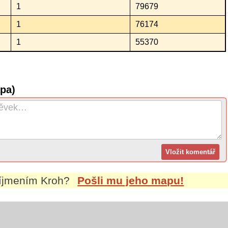
1
79679
1
76174
1
55370
pa)
říjmením
Kroh
?
Pošli mu jeho mapu!