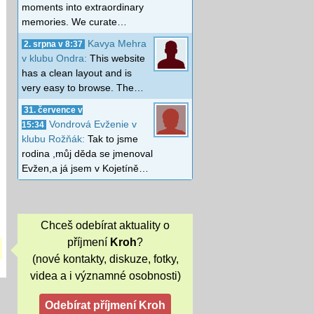
moments into extraordinary
memories. We curate…
Kavya Mehra
2. srpna v 8:37
v klubu Ondra:
This website
has a clean layout and is
very easy to browse. The…
31. července v
Vondrová Evženie v
15:34
klubu Rožňák:
Tak to jsme
rodina ,můj děda se jmenoval
Evžen,a já jsem v Kojetíně…
Chceš odebírat aktuality o
příjmení
Kroh
?
(nové kontakty, diskuze, fotky,
videa a i významné osobnosti)