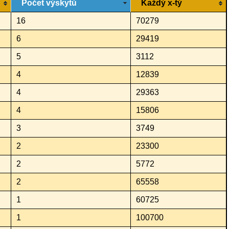
Počet výskytů
Každý x-tý
16
70279
6
29419
5
3112
4
12839
4
29363
4
15806
3
3749
2
23300
2
5772
2
65558
1
60725
1
100700