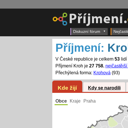
Diskuzní fórum
Nejčast
Příjmení:
Kro
V České republice je celkem
53
lidí
Příjmení Kroh je
27 758.
nejčastější
Přechýlená forma:
Krohová
(93)
Kde žijí
Kdy se narodili
Obce
Kraje
Praha