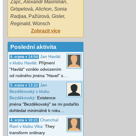
Zajíc
,
Alexandr Maxmilián
,
Gröpelová
,
Alichon
,
Sonia
Radjaa
,
Pažúrová
,
Gisler
,
Reginald
,
Wünsch
Zobrazit více
Poslední aktivita
Jan Havlát
6. srpna v 14:54
v klubu Havlát:
Příjmení
"Havlát" vzniklo odvozením
od rodného jména "Havel" s…
Jan
5. srpna v 13:22
Bezděkovský v klubu
Bezděkovský:
Existence
jména "Bezděkovský" se mi podařilo
dohledat minimálně k roku…
Chanchal
4. srpna v 10:21
Rani v klubu Vika:
They
transform ordinary