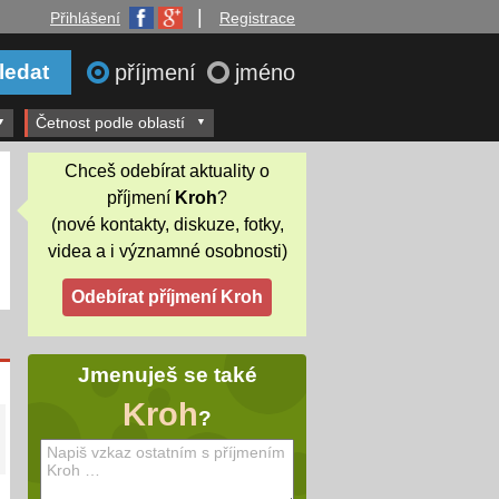
|
Přihlášení
Registrace
příjmení
jméno
Četnost podle oblastí
Chceš odebírat aktuality o
příjmení
Kroh
?
(nové kontakty, diskuze, fotky,
videa a i významné osobnosti)
Jmenuješ se také
Kroh
?