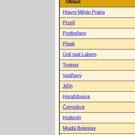
Oblast
Hlavní Město Praha
Plzeň
Podbořany
Písek
Ústí nad Labem
Trutnov
Vodňany
Jičín
Horažďovice
Černošice
Hodonín
Mladá Boleslav