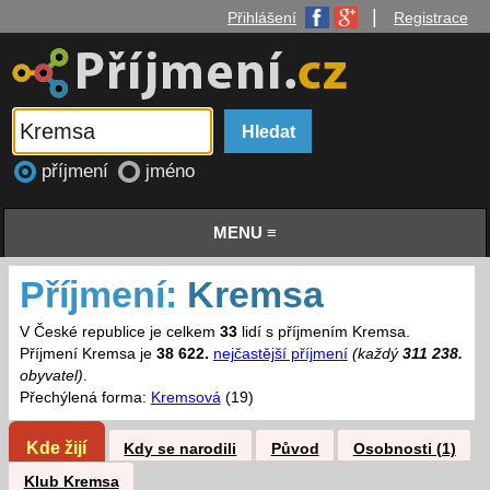
|
Přihlášení
Registrace
příjmení
jméno
MENU ≡
Příjmení:
Kremsa
V České republice je celkem
33
lidí s příjmením Kremsa.
Příjmení Kremsa je
38 622.
nejčastější příjmení
(každý
311 238.
obyvatel)
.
Přechýlená forma:
Kremsová
(19)
Kde žijí
Kdy se narodili
Původ
Osobnosti (1)
Klub Kremsa