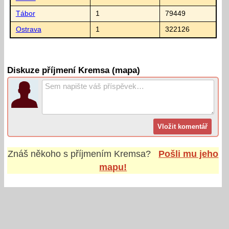
Tábor
1
79449
Ostrava
1
322126
Diskuze příjmení Kremsa (mapa)
Znáš někoho s příjmením
Kremsa
?
Pošli mu jeho
mapu!