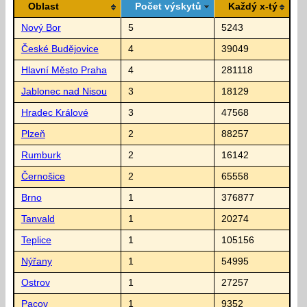
Oblast
Počet výskytů
Každý x-tý
Nový Bor
5
5243
České Budějovice
4
39049
Hlavní Město Praha
4
281118
Jablonec nad Nisou
3
18129
Hradec Králové
3
47568
Plzeň
2
88257
Rumburk
2
16142
Černošice
2
65558
Brno
1
376877
Tanvald
1
20274
Teplice
1
105156
Nýřany
1
54995
Ostrov
1
27257
Pacov
1
9352