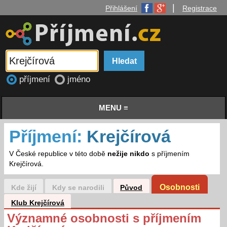
|
Přihlášení
Registrace
příjmení
jméno
MENU ≡
Příjmení:
Krejčírová
V České republice v této době
nežije nikdo
s příjmením
Krejčírová.
Osobnosti
Kde žijí
Kdy se narodili
Původ
Klub Krejčírová
Významné osobnosti s příjmením