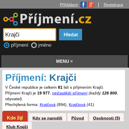
|
Přihlášení
Registrace
příjmení
jméno
MENU ≡
Příjmení:
Krajči
V České republice je celkem
81
lidí s příjmením Krajči.
Příjmení Krajči je
19 977.
nejčastější příjmení
(každý
126 800.
obyvatel)
.
Přechýlená forma:
Krajčová
(894),
Krajčiová
(41)
Kde žijí
Kdy se narodili
Původ
Osobnosti (5)
Klub Krajči