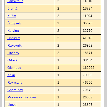
Lanškroun
2
11310
Bruntál
2
18724
Kuřim
2
11204
Šumperk
2
35023
Karviná
2
32770
Chrudim
2
41018
Rakovník
2
26932
Litvínov
2
18671
Orlová
1
38454
Olomouc
1
162022
Kolín
1
79096
Rokycany
1
46806
Chomutov
1
79679
Moravská Třebová
1
26369
Litovel
1
23697