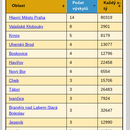
Počet
Každý x-
Oblast
výskytů
tý
Hlavní Město Praha
14
80319
Valašské Klobouky
8
2901
Krnov
5
8179
Uherský Brod
4
13077
Boskovice
4
12796
Havířov
4
22458
Nový Bor
4
6554
Cheb
3
15706
Tábor
3
26483
Ivančice
3
7924
Brandýs nad Labem-Stará
3
32647
Boleslav
Jeseník
3
12990