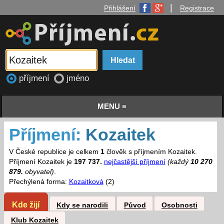
|
Přihlášení
Registrace
příjmení
jméno
MENU ≡
Příjmení:
Kozaitek
V České republice je celkem
1
člověk s příjmením Kozaitek.
Příjmení Kozaitek je
197 737.
nejčastější příjmení
(každý
10 270
879.
obyvatel)
.
Přechýlená forma:
Kozaitková
(2)
Kde žijí
Kdy se narodili
Původ
Osobnosti
Klub Kozaitek