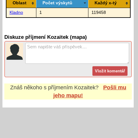
Oblast
Počet výskytů
Každý x-tý
Kladno
1
119458
Diskuze příjmení Kozaitek (mapa)
Znáš někoho s příjmením
Kozaitek
?
Pošli mu
jeho mapu!