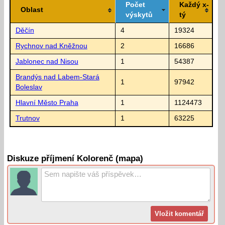
Počet
Každý x-
Oblast
výskytů
tý
Děčín
4
19324
Rychnov nad Kněžnou
2
16686
Jablonec nad Nisou
1
54387
Brandýs nad Labem-Stará
1
97942
Boleslav
Hlavní Město Praha
1
1124473
Trutnov
1
63225
Diskuze příjmení Kolorenč (mapa)