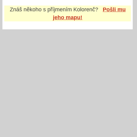
Znáš někoho s příjmením
Kolorenč
?
Pošli mu
jeho mapu!