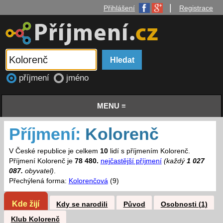
|
Přihlášení
Registrace
příjmení
jméno
MENU ≡
Příjmení:
Kolorenč
V České republice je celkem
10
lidí s příjmením Kolorenč.
Příjmení Kolorenč je
78 480.
nejčastější příjmení
(každý
1 027
087.
obyvatel)
.
Přechýlená forma:
Kolorenčová
(9)
Kde žijí
Kdy se narodili
Původ
Osobnosti (1)
Klub Kolorenč