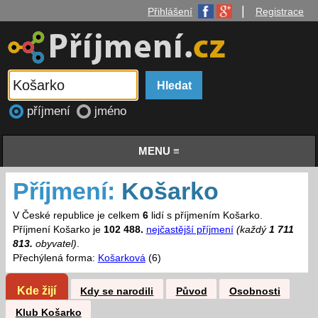
|
Přihlášení
Registrace
příjmení
jméno
MENU ≡
Příjmení:
Košarko
V České republice je celkem
6
lidí s příjmením Košarko.
Příjmení Košarko je
102 488.
nejčastější příjmení
(každý
1 711
813.
obyvatel)
.
Přechýlená forma:
Košarková
(6)
Kde žijí
Kdy se narodili
Původ
Osobnosti
Klub Košarko