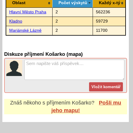
Oblast
Počet výskytů
Každý x-tý
Hlavní Město Praha
2
562236
Kladno
2
59729
Mariánské Lázně
2
11700
Diskuze příjmení Košarko (mapa)
Znáš někoho s příjmením
Košarko
?
Pošli mu
jeho mapu!