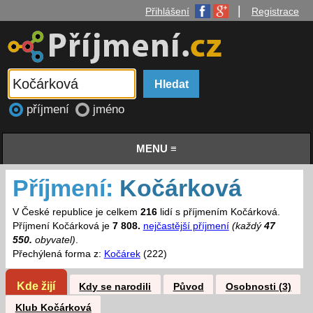
|
Přihlášení
Registrace
příjmení
jméno
MENU ≡
Příjmení:
Kočárková
V České republice je celkem
216
lidí s příjmením Kočárková.
Příjmení Kočárková je
7 808.
nejčastější příjmení
(každý
47
550.
obyvatel)
.
Přechýlená forma z:
Kočárek
(222)
Kde žijí
Kdy se narodili
Původ
Osobnosti (3)
Klub Kočárková