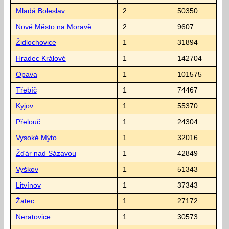
Mladá Boleslav
2
50350
Nové Město na Moravě
2
9607
Židlochovice
1
31894
Hradec Králové
1
142704
Opava
1
101575
Třebíč
1
74467
Kyjov
1
55370
Přelouč
1
24304
Vysoké Mýto
1
32016
Žďár nad Sázavou
1
42849
Vyškov
1
51343
Litvínov
1
37343
Žatec
1
27172
Neratovice
1
30573