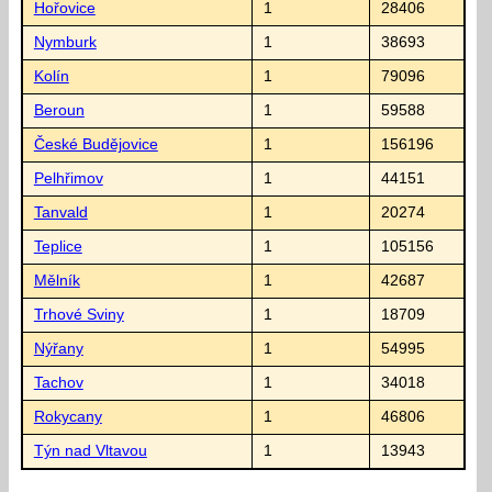
Hořovice
1
28406
Nymburk
1
38693
Kolín
1
79096
Beroun
1
59588
České Budějovice
1
156196
Pelhřimov
1
44151
Tanvald
1
20274
Teplice
1
105156
Mělník
1
42687
Trhové Sviny
1
18709
Nýřany
1
54995
Tachov
1
34018
Rokycany
1
46806
Týn nad Vltavou
1
13943