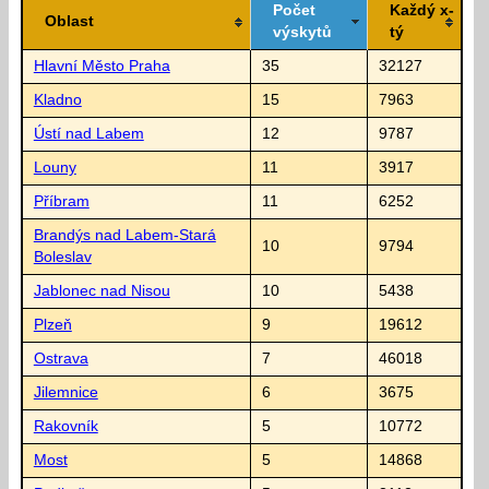
Počet
Každý x-
Oblast
výskytů
tý
Hlavní Město Praha
35
32127
Kladno
15
7963
Ústí nad Labem
12
9787
Louny
11
3917
Příbram
11
6252
Brandýs nad Labem-Stará
10
9794
Boleslav
Jablonec nad Nisou
10
5438
Plzeň
9
19612
Ostrava
7
46018
Jilemnice
6
3675
Rakovník
5
10772
Most
5
14868