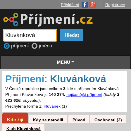
|
Přihlášení
Registrace
příjmení
jméno
MENU ≡
Příjmení:
Kluvánková
V České republice jsou celkem
3
lidé s příjmením Kluvánková.
Příjmení Kluvánková je
140 274.
nejčastější příjmení
(každý
3
423 626.
obyvatel)
.
Přechýlená forma z:
Kluvánek
(1)
Kde žijí
Kdy se narodili
Původ
Osobnosti (2)
Klub Kluvánková