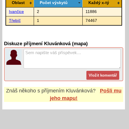
Oblast
Počet výskytů
Každý x-tý
Ivančice
2
11886
Třebíč
1
74467
Diskuze příjmení Kluvánková (mapa)
Znáš někoho s příjmením
Kluvánková
?
Pošli mu
jeho mapu!