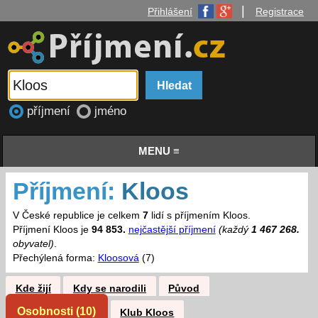
|
Přihlášení
Registrace
příjmení
jméno
MENU ≡
Příjmení:
Kloos
V České republice je celkem
7
lidí s příjmením Kloos.
Příjmení Kloos je
94 853.
nejčastější příjmení
(každý
1 467 268.
obyvatel)
.
Přechýlená forma:
Kloosová
(7)
Kde žijí
Kdy se narodili
Původ
Osobnosti (10)
Klub Kloos