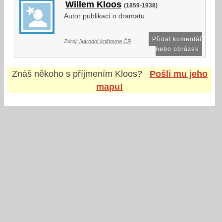
Willem Kloos
(1859-1938)
Autor publikací o dramatu.
Přidat komentář
Zdroj:
Národní knihovna ČR
nebo obrázek
Znáš někoho s příjmením
Kloos
?
Pošli mu jeho
mapu!