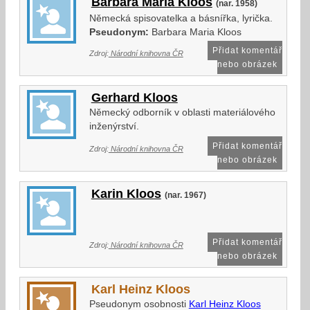
Barbara Maria Kloos
(nar. 1958)
Německá spisovatelka a básnířka, lyrička.
Pseudonym:
Barbara Maria Kloos
Přidat komentář
Zdroj:
Národní knihovna ČR
nebo obrázek
Gerhard Kloos
Německý odborník v oblasti materiálového
inženýrství.
Přidat komentář
Zdroj:
Národní knihovna ČR
nebo obrázek
Karin Kloos
(nar. 1967)
Přidat komentář
Zdroj:
Národní knihovna ČR
nebo obrázek
Karl Heinz Kloos
Pseudonym osobnosti
Karl Heinz Kloos