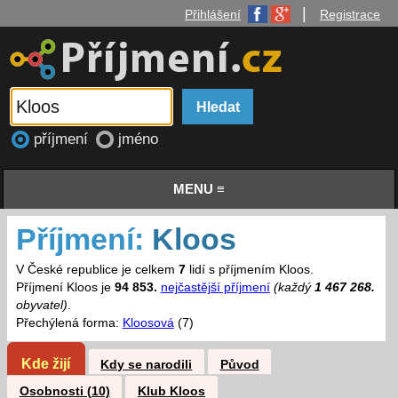
|
Přihlášení
Registrace
příjmení
jméno
MENU ≡
Příjmení:
Kloos
V České republice je celkem
7
lidí s příjmením Kloos.
Příjmení Kloos je
94 853.
nejčastější příjmení
(každý
1 467 268.
obyvatel)
.
Přechýlená forma:
Kloosová
(7)
Kde žijí
Kdy se narodili
Původ
Osobnosti (10)
Klub Kloos