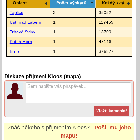
Oblast
Počet výskytů
Každý x-tý
Teplice
3
35052
Ústí nad Labem
1
117455
Trhové Sviny
1
18709
Kutná Hora
1
48146
Brno
1
376877
Diskuze příjmení Kloos (mapa)
Znáš někoho s příjmením
Kloos
?
Pošli mu jeho
mapu!