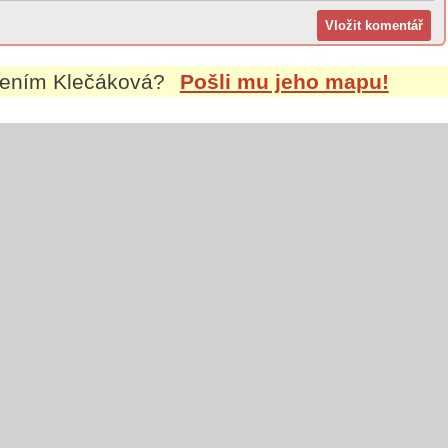
mením
Klečáková
?
Pošli mu jeho mapu!