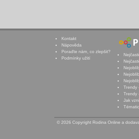
Kontakt
Nápověda
Poraďte nám, co zlepšit?
Nejčast
Podmínky užití
Nejčast
Nejoblí
Nejoblí
Nejoblí
Trendy 
Trendy -
Jak vzn
Tématic
© 2026 Copyright Rodina Online a dodavat