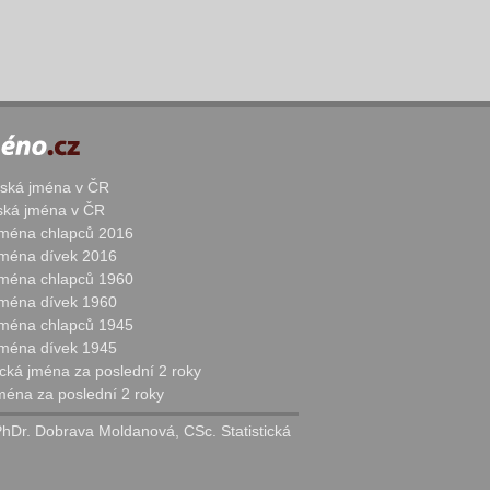
žská jména v ČR
nská jména v ČR
 jména chlapců 2016
 jména dívek 2016
 jména chlapců 1960
 jména dívek 1960
 jména chlapců 1945
 jména dívek 1945
cká jména za poslední 2 roky
jména za poslední 2 roky
PhDr. Dobrava Moldanová, CSc. Statistická