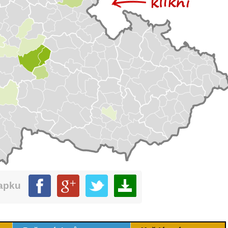
mapku