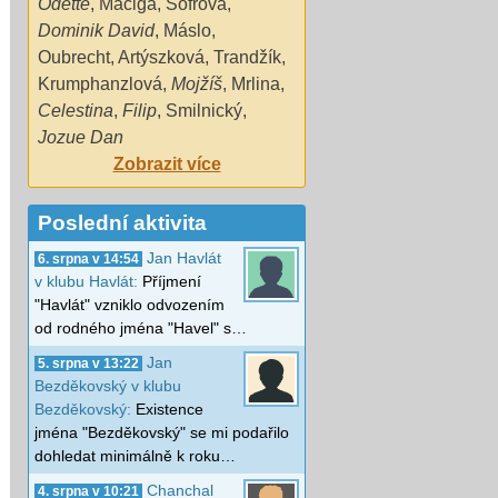
Odette
,
Maciga
,
Sofrová
,
Dominik David
,
Máslo
,
Oubrecht
,
Artýszková
,
Trandžík
,
Krumphanzlová
,
Mojžíš
,
Mrlina
,
Celestina
,
Filip
,
Smilnický
,
Jozue Dan
Zobrazit více
Poslední aktivita
Jan Havlát
6. srpna v 14:54
v klubu Havlát:
Příjmení
"Havlát" vzniklo odvozením
od rodného jména "Havel" s…
Jan
5. srpna v 13:22
Bezděkovský v klubu
Bezděkovský:
Existence
jména "Bezděkovský" se mi podařilo
dohledat minimálně k roku…
Chanchal
4. srpna v 10:21