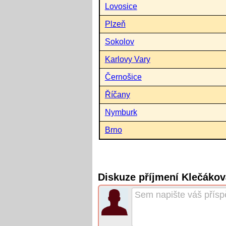
Lovosice
Plzeň
Sokolov
Karlovy Vary
Černošice
Říčany
Nymburk
Brno
Diskuze příjmení Klečáko