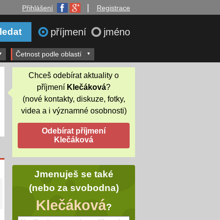
|
Přihlášení
Registrace
příjmení
jméno
Četnost podle oblastí
Chceš odebírat aktuality o
příjmení
Klečáková
?
(nové kontakty, diskuze, fotky,
videa a i významné osobnosti)
Jmenuješ se také
(nebo za svobodna)
Klečáková
?