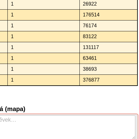
1
26922
1
176514
1
76174
1
83122
1
131117
1
63461
1
38693
1
376877
vá (mapa)