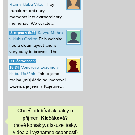
Rani v klubu Vika:
They
transform ordinary
moments into extraordinary
memories. We curate…
Kavya Mehra
2. srpna v 8:37
v klubu Ondra:
This website
has a clean layout and is
very easy to browse. The…
31. července v
Vondrová Evženie v
15:34
klubu Rožňák:
Tak to jsme
rodina ,můj děda se jmenoval
Evžen,a já jsem v Kojetíně…
Chceš odebírat aktuality o
příjmení
Klečáková
?
(nové kontakty, diskuze, fotky,
videa a i významné osobnosti)