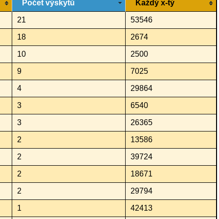
Počet výskytů
Každý x-tý
21
53546
18
2674
10
2500
9
7025
4
29864
3
6540
3
26365
2
13586
2
39724
2
18671
2
29794
1
42413