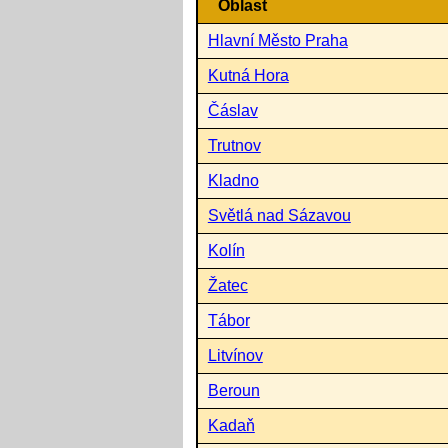
Oblast
Hlavní Město Praha
Kutná Hora
Čáslav
Trutnov
Kladno
Světlá nad Sázavou
Kolín
Žatec
Tábor
Litvínov
Beroun
Kadaň