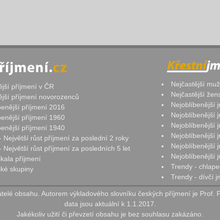
Nejčastější mu
ější příjmení v ČR
Nejčastější že
ější příjmení novorozenců
Nejoblíbenější
benější příjmení 2016
Nejoblíbenější
benější příjmení 1960
Nejoblíbenější
benější příjmení 1940
Nejoblíbenější
- Největší růst příjmení za poslední 2 roky
Nejoblíbenější
 Největší růst příjmení za posledních 5 let
Nejoblíbenější
ikala příjmení
Trendy - chlape
ké skupiny
Trendy - dívčí 
elé obsahu. Autorem výkladového slovníku českých příjmení je Prof. 
data jsou aktuální k 1.1.2017.
Jakékoliv užití či převzetí obsahu je bez souhlasu zakázáno.