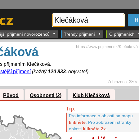
ější příjmení novorozenců
Trendy příjmení
O příjmeních
https://www.prijmeni.cz/Klečáková
čáková
 s příjmením Klečáková.
stější příjmení
(každý
120 833.
obyvatel)
.
Zobrazeno:
380x
Původ
Osobnosti (2)
Klub Klečáková
Tip:
Pro informace o oblasti na mapu
klikněte
.
Pro zobrazení stránky
oblasti
klikněte 2x.
.