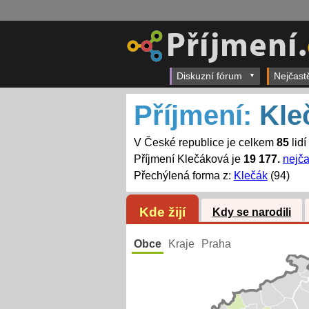
Diskuzní fórum
Nejčast
Příjmení:
Kle
V České republice je celkem
85
lidí
Příjmení Klečáková je
19 177.
nejča
Přechýlená forma z:
Klečák
(94)
Kde žijí
Kdy se narodili
Obce
Kraje
Praha