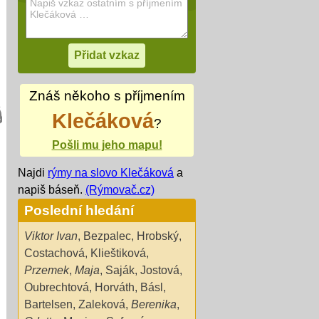
Znáš někoho s příjmením
Klečáková
?
Pošli mu jeho mapu!
Najdi
rýmy na slovo Klečáková
a
napiš báseň.
(Rýmovač.cz)
Poslední hledání
Viktor Ivan
,
Bezpalec
,
Hrobský
,
Costachová
,
Klieštiková
,
Przemek
,
Maja
,
Saják
,
Jostová
,
Oubrechtová
,
Horváth
,
Básl
,
Bartelsen
,
Zaleková
,
Berenika
,