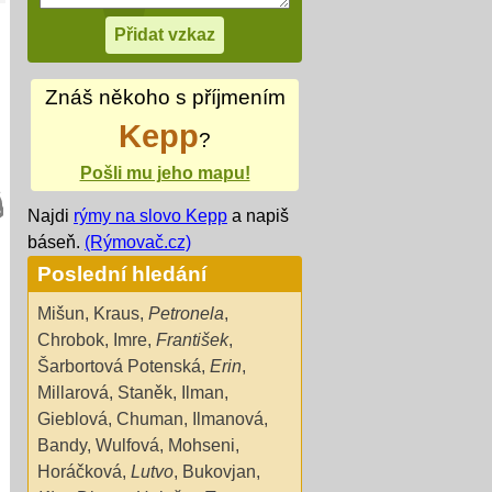
Znáš někoho s příjmením
Kepp
?
Pošli mu jeho mapu!
Najdi
rýmy na slovo Kepp
a napiš
báseň.
(Rýmovač.cz)
Poslední hledání
Mišun
,
Kraus
,
Petronela
,
Chrobok
,
Imre
,
František
,
Šarbortová Potenská
,
Erin
,
Millarová
,
Staněk
,
Ilman
,
Gieblová
,
Chuman
,
Ilmanová
,
Bandy
,
Wulfová
,
Mohseni
,
Horáčková
,
Lutvo
,
Bukovjan
,