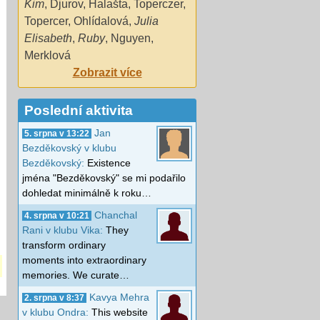
Kim
,
Djurov
,
Halašta
,
Toperczer
,
Topercer
,
Ohlídalová
,
Julia
Elisabeth
,
Ruby
,
Nguyen
,
Merklová
Zobrazit více
Poslední aktivita
Jan
5. srpna v 13:22
Bezděkovský v klubu
Bezděkovský:
Existence
jména "Bezděkovský" se mi podařilo
dohledat minimálně k roku…
Chanchal
4. srpna v 10:21
Rani v klubu Vika:
They
transform ordinary
moments into extraordinary
memories. We curate…
Kavya Mehra
2. srpna v 8:37
v klubu Ondra:
This website