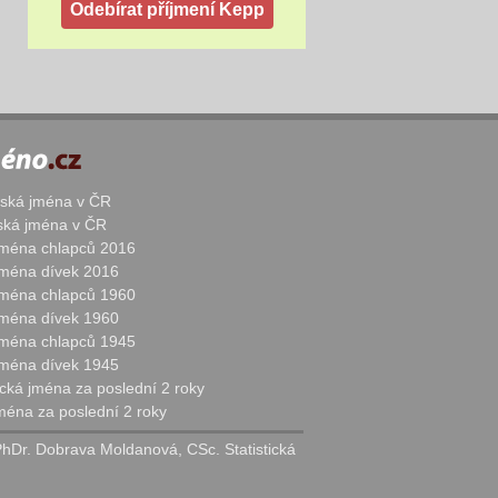
žská jména v ČR
nská jména v ČR
 jména chlapců 2016
 jména dívek 2016
 jména chlapců 1960
 jména dívek 1960
 jména chlapců 1945
 jména dívek 1945
cká jména za poslední 2 roky
jména za poslední 2 roky
PhDr. Dobrava Moldanová, CSc. Statistická