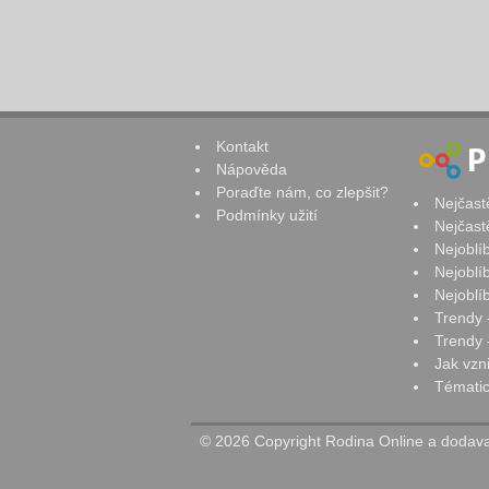
Kontakt
Nápověda
Poraďte nám, co zlepšit?
Nejčast
Podmínky užití
Nejčast
Nejoblí
Nejoblí
Nejoblí
Trendy 
Trendy -
Jak vzn
Tématic
© 2026 Copyright Rodina Online a dodavat