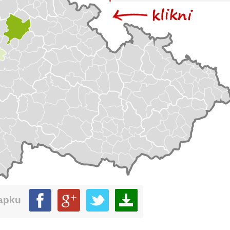
mapku