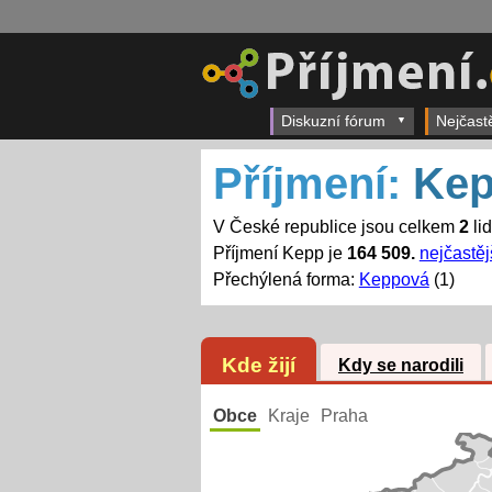
Diskuzní fórum
Nejčast
Příjmení:
Ke
V České republice jsou celkem
2
li
Příjmení Kepp je
164 509.
nejčastěj
Přechýlená forma:
Keppová
(1)
Kde žijí
Kdy se narodili
Obce
Kraje
Praha