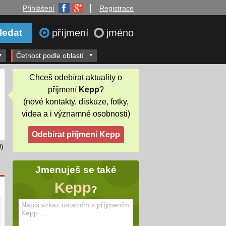
|
Přihlášení
Registrace
příjmení
jméno
Četnost podle oblastí
Chceš odebírat aktuality o
příjmení
Kepp
?
(nové kontakty, diskuze, fotky,
videa a i významné osobnosti)
)
Jmenuješ se také
Kepp
?