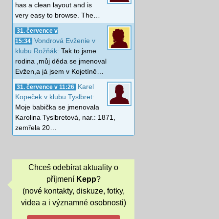
has a clean layout and is
very easy to browse. The…
31. července v
Vondrová Evženie v
15:34
klubu Rožňák:
Tak to jsme
rodina ,můj děda se jmenoval
Evžen,a já jsem v Kojetíně…
Karel
31. července v 11:26
Kopeček v klubu Tyslbret:
Moje babička se jmenovala
Karolina Tyslbretová, nar.: 1871,
zemřela 20…
Chceš odebírat aktuality o
příjmení
Kepp
?
(nové kontakty, diskuze, fotky,
videa a i významné osobnosti)