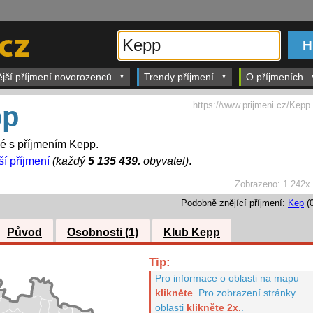
ější příjmení novorozenců
Trendy příjmení
O příjmeních
https://www.prijmeni.cz/Kepp
pp
dé s příjmením Kepp.
ší příjmení
(každý
5 135 439.
obyvatel)
.
Zobrazeno:
1 242x
Podobně znějící příjmení:
Kep
(0
Původ
Osobnosti (1)
Klub Kepp
Tip:
Pro informace o oblasti na mapu
klikněte
.
Pro zobrazení stránky
oblasti
klikněte 2x.
.