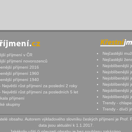
Nejčastější mu
ější příjmení v ČR
Nejčastější že
ější příjmení novorozenců
Nejoblíbenější
benější příjmení 2016
Nejoblíbenější
benější příjmení 1960
Nejoblíbenější
benější příjmení 1940
Nejoblíbenější
- Největší růst příjmení za poslední 2 roky
Nejoblíbenější
 Největší růst příjmení za posledních 5 let
Nejoblíbenější
ikala příjmení
Trendy - chlape
ké skupiny
Trendy - dívčí 
elé obsahu. Autorem výkladového slovníku českých příjmení je Prof. 
data jsou aktuální k 1.1.2017.
Jakékoliv užití či převzetí obsahu je bez souhlasu zakázáno.