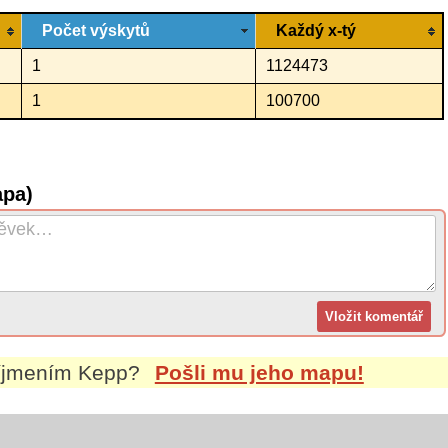
Počet výskytů
Každý x-tý
1
1124473
1
100700
apa)
říjmením
Kepp
?
Pošli mu jeho mapu!