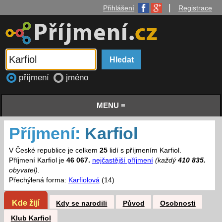
|
Přihlášení
Registrace
příjmení
jméno
MENU ≡
Příjmení:
Karfiol
V České republice je celkem
25
lidí s příjmením Karfiol.
Příjmení Karfiol je
46 067.
nejčastější příjmení
(každý
410 835.
obyvatel)
.
Přechýlená forma:
Karfiolová
(14)
Kde žijí
Kdy se narodili
Původ
Osobnosti
Klub Karfiol