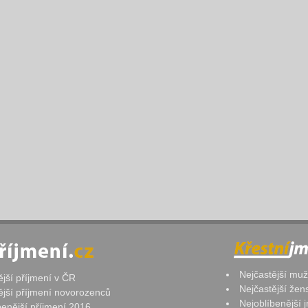
Nejčastější mu
ější příjmení v ČR
Nejčastější že
ější příjmení novorozenců
Nejoblíbenější
benější příjmení 2016