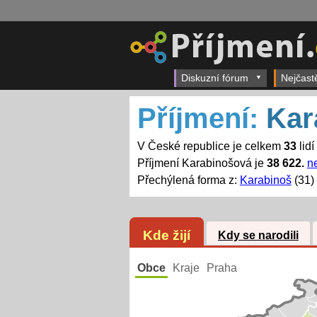
Diskuzní fórum
Nejčast
Příjmení:
Kar
V České republice je celkem
33
lidí
Příjmení Karabinošová je
38 622.
ne
Přechýlená forma z:
Karabinoš
(31)
Kde žijí
Kdy se narodili
Obce
Kraje
Praha