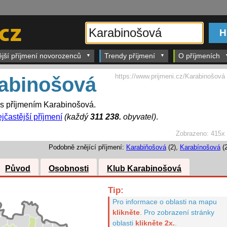
ější příjmení novorozenců
Trendy příjmení
O příjmeních
https://www.prijmeni.cz/Karabinošová
abinošová
 s příjmením Karabinošová.
jčastější příjmení
(každý
311 238.
obyvatel)
.
Zobrazeno:
415x
Podobně znějící příjmení:
Karabiňošová
(2),
Karabínošová
(2
Původ
Osobnosti
Klub Karabinošová
Tip:
Pro informace o oblasti na mapu
klikněte
.
Pro zobrazení stránky
oblasti
klikněte 2x.
.