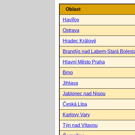
Oblast
Havířov
Ostrava
Hradec Králové
Brandýs nad Labem-Stará Bolesl
Hlavní Město Praha
Brno
Jihlava
Jablonec nad Nisou
Česká Lípa
Karlovy Vary
Týn nad Vltavou