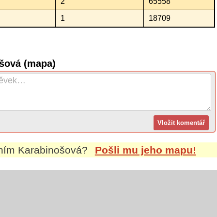
2
65558
1
18709
ošová (mapa)
ením
Karabinošová
?
Pošli mu jeho mapu!