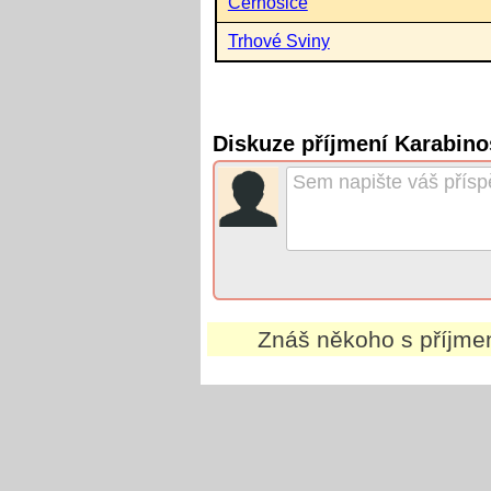
Černošice
Trhové Sviny
Diskuze příjmení Karabin
Znáš někoho s příjm