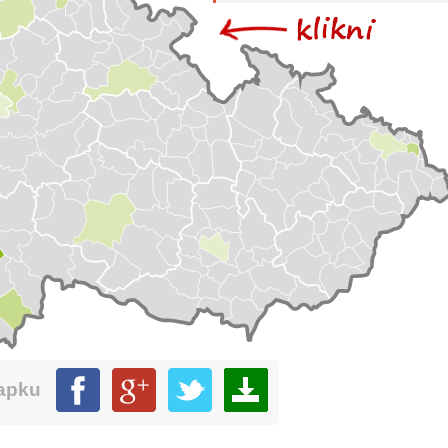
mapku