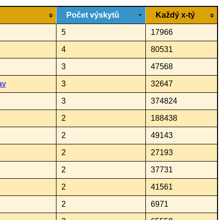
Počet výskytů
Každý x-tý
5
17966
4
80531
3
47568
av
3
32647
3
374824
2
188438
2
49143
2
27193
2
37731
2
41561
2
6971