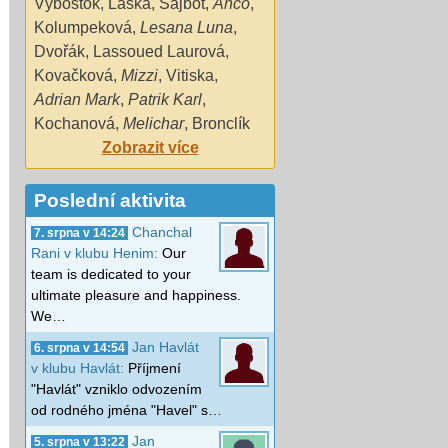
Výboštok
,
Laška
,
Sajbot
,
Ančo
,
Kolumpeková
,
Lesana Luna
,
Dvořák
,
Lassoued Laurová
,
Kovačková
,
Mizzi
,
Vitiska
,
Adrian Mark
,
Patrik Karl
,
Kochanová
,
Melichar
,
Bronclík
Zobrazit více
Poslední aktivita
Chanchal
7. srpna v 14:24
Rani v klubu Henim:
Our
team is dedicated to your
ultimate pleasure and happiness.
We…
Jan Havlát
6. srpna v 14:54
v klubu Havlát:
Příjmení
"Havlát" vzniklo odvozením
od rodného jména "Havel" s…
Jan
5. srpna v 13:22