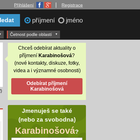
|
Přihlášení
Registrace
příjmení
jméno
Četnost podle oblastí
Chceš odebírat aktuality o
příjmení
Karabinošová
?
(nové kontakty, diskuze, fotky,
videa a i významné osobnosti)
)
Jmenuješ se také
(nebo za svobodna)
Karabinošová
?