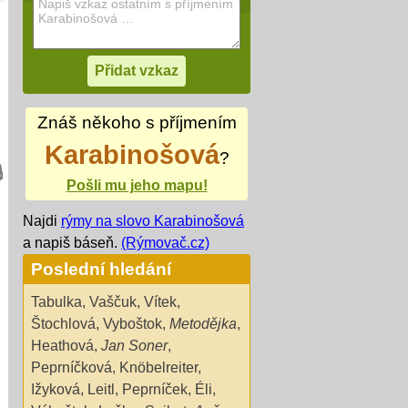
Znáš někoho s příjmením
Karabinošová
?
Pošli mu jeho mapu!
Najdi
rýmy na slovo Karabinošová
a napiš báseň.
(Rýmovač.cz)
Poslední hledání
Tabulka
,
Vaščuk
,
Vítek
,
Štochlová
,
Vyboštok
,
Metodějka
,
Heathová
,
Jan Soner
,
Peprníčková
,
Knöbelreiter
,
Ižyková
,
Leitl
,
Peprníček
,
Éli
,