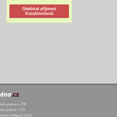
žská jména v ČR
nská jména v ČR
 jména chlapců 2016