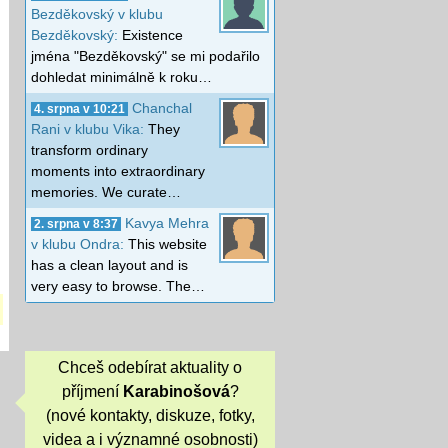
Bezděkovský v klubu
Bezděkovský:
Existence
jména "Bezděkovský" se mi podařilo
dohledat minimálně k roku…
Chanchal
4. srpna v 10:21
Rani v klubu Vika:
They
transform ordinary
moments into extraordinary
memories. We curate…
Kavya Mehra
2. srpna v 8:37
v klubu Ondra:
This website
has a clean layout and is
very easy to browse. The…
Chceš odebírat aktuality o
příjmení
Karabinošová
?
(nové kontakty, diskuze, fotky,
videa a i významné osobnosti)