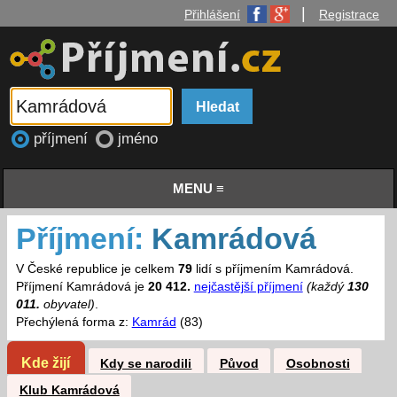
|
Přihlášení
Registrace
příjmení
jméno
MENU ≡
Příjmení:
Kamrádová
V České republice je celkem
79
lidí s příjmením Kamrádová.
Příjmení Kamrádová je
20 412.
nejčastější příjmení
(každý
130
011.
obyvatel)
.
Přechýlená forma z:
Kamrád
(83)
Kde žijí
Kdy se narodili
Původ
Osobnosti
Klub Kamrádová