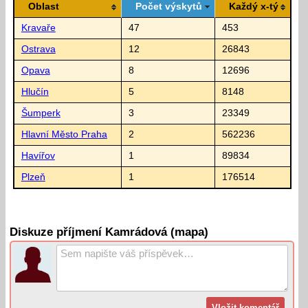
Oblast
Počet výskytů
Každý x-tý
Kravaře
47
453
Ostrava
12
26843
Opava
8
12696
Hlučín
5
8148
Šumperk
3
23349
Hlavní Město Praha
2
562236
Havířov
1
89834
Plzeň
1
176514
Diskuze příjmení Kamrádová (mapa)