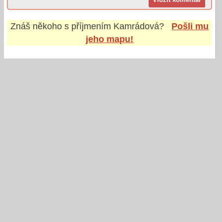
Znáš někoho s příjmením
Kamrádová
?
Pošli mu
jeho mapu!