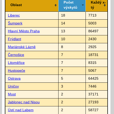
Počet
Každý x-
Oblast
výskytů
tý
Liberec
18
7713
Šumperk
14
5003
Hlavní Město Praha
13
86497
Frýdlant
10
2430
Mariánské Lázně
8
2925
Černošice
7
18731
Litoměřice
7
8315
Hustopeče
7
5067
Ostrava
5
64425
Uničov
3
7446
Most
2
37171
Jablonec nad Nisou
2
27193
Ústí nad Labem
2
58727