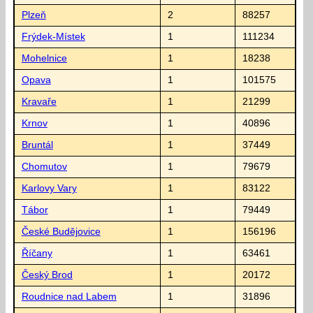
Plzeň
2
88257
Frýdek-Místek
1
111234
Mohelnice
1
18238
Opava
1
101575
Kravaře
1
21299
Krnov
1
40896
Bruntál
1
37449
Chomutov
1
79679
Karlovy Vary
1
83122
Tábor
1
79449
České Budějovice
1
156196
Říčany
1
63461
Český Brod
1
20172
Roudnice nad Labem
1
31896