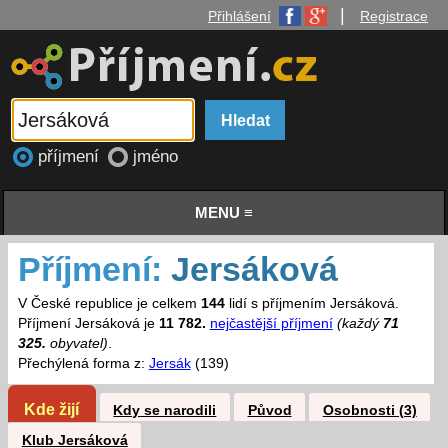
|
Přihlášení
Registrace
příjmení
jméno
MENU ≡
Příjmení:
Jersáková
V České republice je celkem
144
lidí s příjmením Jersáková.
Příjmení Jersáková je
11 782.
nejčastější příjmení
(každý
71
325.
obyvatel)
.
Přechýlená forma z:
Jersák
(139)
Kde žijí
Kdy se narodili
Původ
Osobnosti (3)
Klub Jersáková