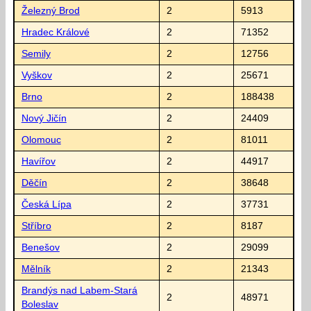
Železný Brod
2
5913
Hradec Králové
2
71352
Semily
2
12756
Vyškov
2
25671
Brno
2
188438
Nový Jičín
2
24409
Olomouc
2
81011
Havířov
2
44917
Děčín
2
38648
Česká Lípa
2
37731
Stříbro
2
8187
Benešov
2
29099
Mělník
2
21343
Brandýs nad Labem-Stará
2
48971
Boleslav