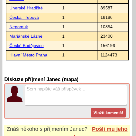
Uherské Hradiště
1
89587
Česká Třebová
1
18186
Nepomuk
1
10854
Mariánské Lázně
1
23400
České Budějovice
1
156196
Hlavní Město Praha
1
1124473
Diskuze příjmení Janec (mapa)
Znáš někoho s příjmením
Janec
?
Pošli mu jeho