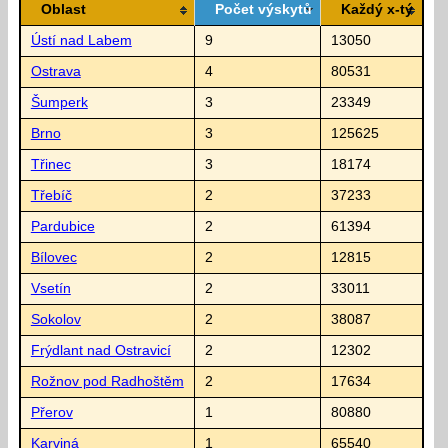
Oblast
Počet výskytů
Každý x-tý
Ústí nad Labem
9
13050
Ostrava
4
80531
Šumperk
3
23349
Brno
3
125625
Třinec
3
18174
Třebíč
2
37233
Pardubice
2
61394
Bílovec
2
12815
Vsetín
2
33011
Sokolov
2
38087
Frýdlant nad Ostravicí
2
12302
Rožnov pod Radhoštěm
2
17634
Přerov
1
80880
Karviná
1
65540