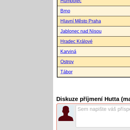
Humpolec
Brno
Hlavní Město Praha
Jablonec nad Nisou
Hradec Králové
Karviná
Ostrov
Tábor
Diskuze příjmení Hutta (m