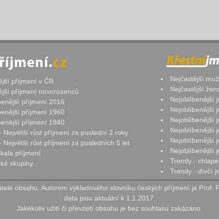
Nejčastější mu
ější příjmení v ČR
Nejčastější že
ější příjmení novorozenců
Nejoblíbenější
benější příjmení 2016
Nejoblíbenější
benější příjmení 1960
Nejoblíbenější
benější příjmení 1940
Nejoblíbenější
- Největší růst příjmení za poslední 2 roky
Nejoblíbenější
 Největší růst příjmení za posledních 5 let
Nejoblíbenější
ikala příjmení
Trendy - chlape
ké skupiny
Trendy - dívčí 
elé obsahu. Autorem výkladového slovníku českých příjmení je Prof. 
data jsou aktuální k 1.1.2017.
Jakékoliv užití či převzetí obsahu je bez souhlasu zakázáno.