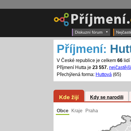
Diskuzní fórum
Nejčast
Příjmení:
Hut
V České republice je celkem
66
lidí
Příjmení Hutta je
23 557.
nejčastějš
Přechýlená forma:
Huttová
(65)
Kde žijí
Kdy se narodili
Obce
Kraje
Praha