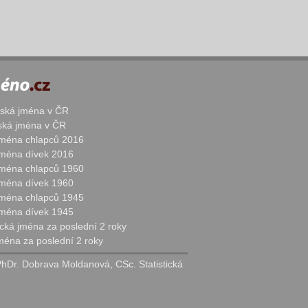
žská jména v ČR
nská jména v ČR
 jména chlapců 2016
 jména dívek 2016
 jména chlapců 1960
 jména dívek 1960
 jména chlapců 1945
 jména dívek 1945
cká jména za poslední 2 roky
jména za poslední 2 roky
PhDr. Dobrava Moldanová, CSc. Statistická