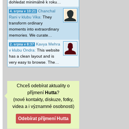
dohledat minimálně k roku…
Chanchal
4. srpna v 10:21
Rani v klubu Vika:
They
transform ordinary
moments into extraordinary
memories. We curate…
Kavya Mehra
2. srpna v 8:37
v klubu Ondra:
This website
has a clean layout and is
very easy to browse. The…
Chceš odebírat aktuality o
příjmení
Hutta
?
(nové kontakty, diskuze, fotky,
videa a i významné osobnosti)