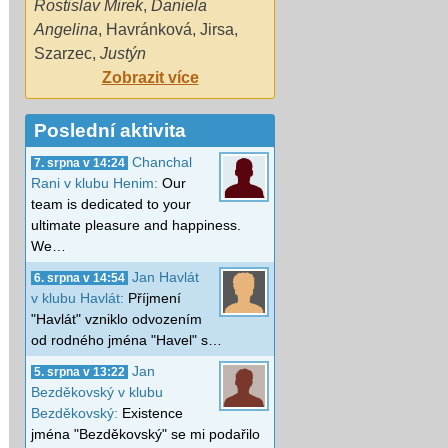
Rostislav Mirek
,
Daniela
Angelina
,
Havránková
,
Jirsa
,
Szarzec
,
Justýn
Zobrazit více
Poslední aktivita
Chanchal
7. srpna v 14:24
Rani v klubu Henim:
Our
team is dedicated to your
ultimate pleasure and happiness.
We…
Jan Havlát
6. srpna v 14:54
v klubu Havlát:
Příjmení
"Havlát" vzniklo odvozením
od rodného jména "Havel" s…
Jan
5. srpna v 13:22
Bezděkovský v klubu
Bezděkovský:
Existence
jména "Bezděkovský" se mi podařilo