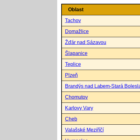
Oblast
Tachov
Domažlice
Žďár nad Sázavou
Šlapanice
Teplice
Plzeň
Brandýs nad Labem-Stará Bolesl
Chomutov
Karlovy Vary
Cheb
Valašské Meziříčí