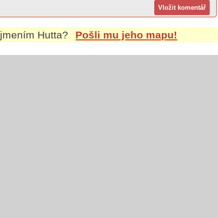
říjmením
Hutta
?
Pošli mu jeho mapu!