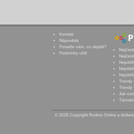
Kontakt
Nápověda
Poraďte nám, co zlepšit?
Nejčast
Podmínky užití
Nejčast
Nejoblí
Nejoblí
Nejoblí
Trendy 
Trendy -
Jak vzn
Tématic
© 2026 Copyright Rodina Online a dodavat