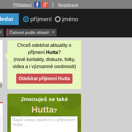
|
Přihlášení
Registrace
příjmení
jméno
Četnost podle oblastí
Chceš odebírat aktuality o
příjmení
Hutta
?
(nové kontakty, diskuze, fotky,
videa a i významné osobnosti)
)
Jmenuješ se také
Hutta
?