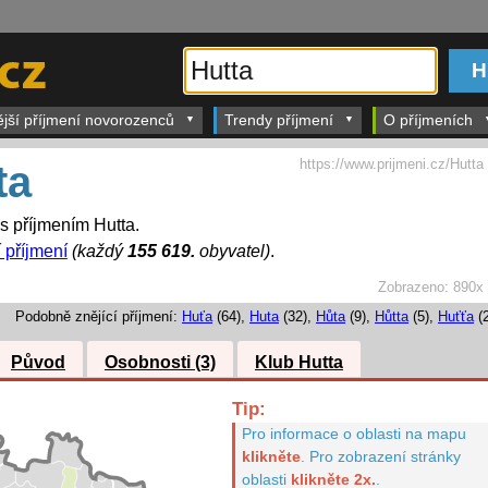
ější příjmení novorozenců
Trendy příjmení
O příjmeních
https://www.prijmeni.cz/Hutta
ta
 s příjmením Hutta.
í příjmení
(každý
155 619.
obyvatel)
.
Zobrazeno:
890x
Podobně znějící příjmení:
Huťa
(64),
Huta
(32),
Hůta
(9),
Hůtta
(5),
Huťťa
(2
Původ
Osobnosti (3)
Klub Hutta
Tip:
Pro informace o oblasti na mapu
klikněte
.
Pro zobrazení stránky
oblasti
klikněte 2x.
.