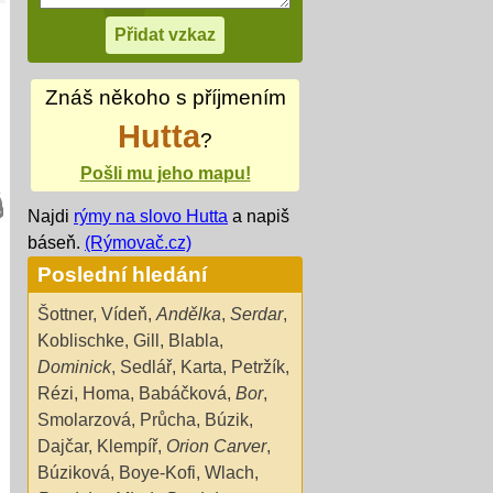
Znáš někoho s příjmením
Hutta
?
Pošli mu jeho mapu!
Najdi
rýmy na slovo Hutta
a napiš
báseň.
(Rýmovač.cz)
Poslední hledání
Šottner
,
Vídeň
,
Andělka
,
Serdar
,
Koblischke
,
Gill
,
Blabla
,
Dominick
,
Sedlář
,
Karta
,
Petržík
,
Rézi
,
Homa
,
Babáčková
,
Bor
,
Smolarzová
,
Průcha
,
Búzik
,
Dajčar
,
Klempíř
,
Orion Carver
,
Búziková
,
Boye-Kofi
,
Wlach
,