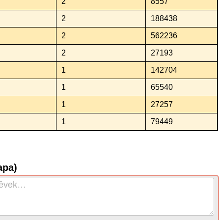
2
8557
2
188438
2
562236
2
27193
1
142704
1
65540
1
27257
1
79449
apa)