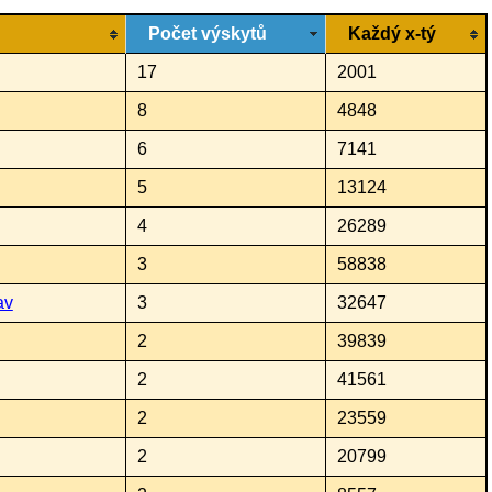
Počet výskytů
Každý x-tý
17
2001
8
4848
6
7141
5
13124
4
26289
3
58838
av
3
32647
2
39839
2
41561
2
23559
2
20799