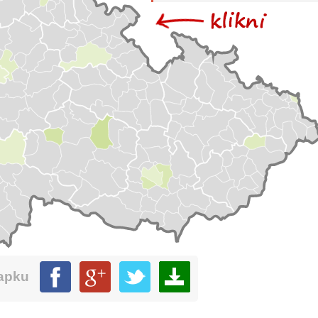
mapku