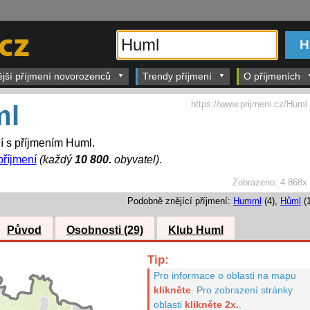
ější příjmení novorozenců
Trendy příjmení
O příjmeních
https://www.prijmeni.cz/Huml
ml
dí s příjmením Huml.
příjmení
(každý
10 800.
obyvatel)
.
Zobrazeno:
4 868x
Podobně znějící příjmení:
Humml
(4),
Hůml
(1
Původ
Osobnosti (29)
Klub Huml
Tip:
Pro informace o oblasti na mapu
klikněte
.
Pro zobrazení stránky
oblasti
klikněte 2x.
.