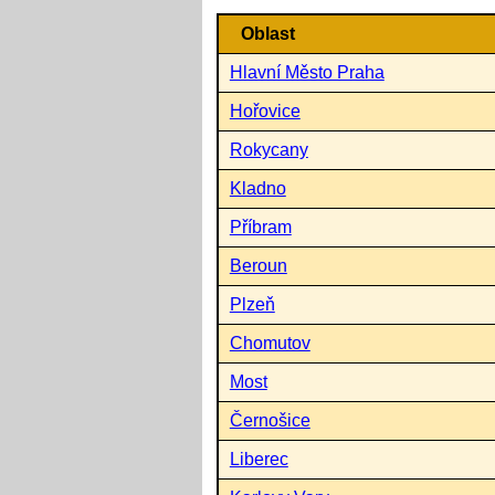
Oblast
Hlavní Město Praha
Hořovice
Rokycany
Kladno
Příbram
Beroun
Plzeň
Chomutov
Most
Černošice
Liberec