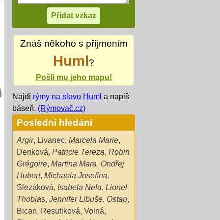
Znáš někoho s příjmením
Huml
?
Pošli mu jeho mapu!
Najdi
rýmy na slovo Huml
a napiš
báseň.
(Rýmovač.cz)
Poslední hledání
Argir
,
Livanec
,
Marcela Marie
,
Denková
,
Patricie Tereza
,
Robin
Grégoire
,
Martina Mara
,
Ondřej
Hubert
,
Michaela Josefína
,
Slezáková
,
Isabela Nela
,
Lionel
Thobias
,
Jennifer Libuše
,
Ostap
,
Bican
,
Resutiková
,
Volná
,