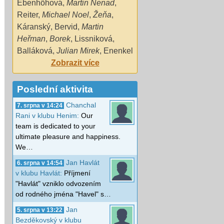
Ebenhöhová
,
Martin Nenad
,
Reiter
,
Michael Noel
,
Žeňa
,
Káranský
,
Bervid
,
Martin
Heřman
,
Borek
,
Lissniková
,
Balláková
,
Julian Mirek
,
Enenkel
Zobrazit více
Poslední aktivita
Chanchal
7. srpna v 14:24
Rani v klubu Henim:
Our
team is dedicated to your
ultimate pleasure and happiness.
We…
Jan Havlát
6. srpna v 14:54
v klubu Havlát:
Příjmení
"Havlát" vzniklo odvozením
od rodného jména "Havel" s…
Jan
5. srpna v 13:22
Bezděkovský v klubu