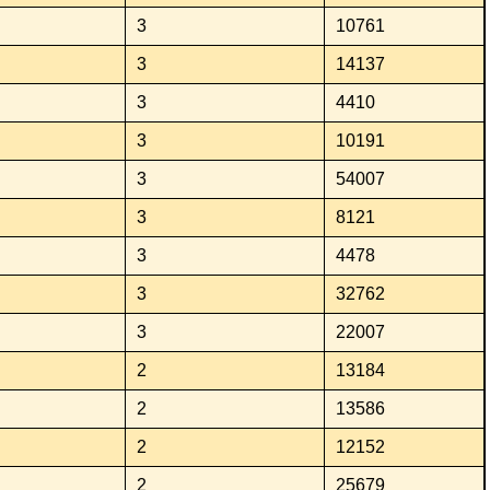
3
10761
3
14137
3
4410
3
10191
3
54007
3
8121
3
4478
3
32762
3
22007
2
13184
2
13586
2
12152
2
25679