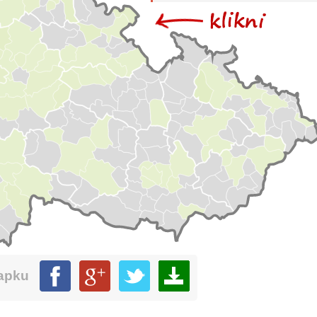
mapku