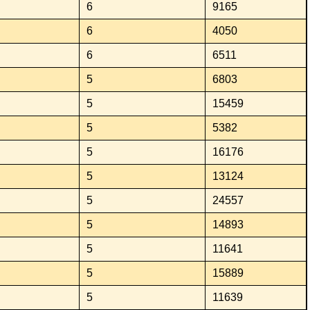
6
9165
6
4050
6
6511
5
6803
5
15459
5
5382
5
16176
5
13124
5
24557
5
14893
5
11641
5
15889
5
11639