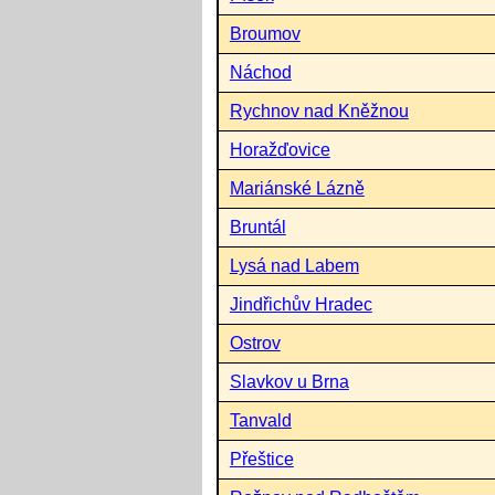
Broumov
Náchod
Rychnov nad Kněžnou
Horažďovice
Mariánské Lázně
Bruntál
Lysá nad Labem
Jindřichův Hradec
Ostrov
Slavkov u Brna
Tanvald
Přeštice