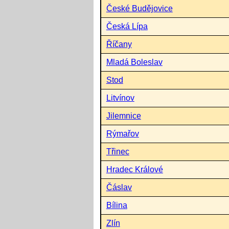
České Budějovice
Česká Lípa
Říčany
Mladá Boleslav
Stod
Litvínov
Jilemnice
Rýmařov
Třinec
Hradec Králové
Čáslav
Bílina
Zlín