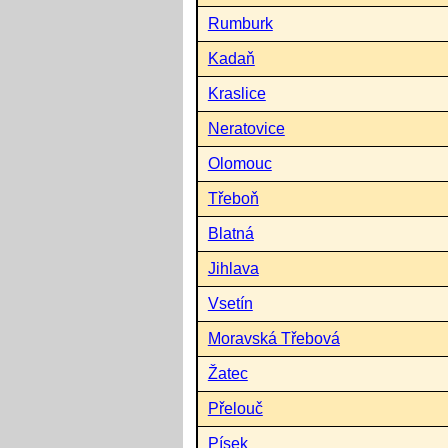
Rumburk
Kadaň
Kraslice
Neratovice
Olomouc
Třeboň
Blatná
Jihlava
Vsetín
Moravská Třebová
Žatec
Přelouč
Písek