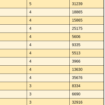
5
31239
4
18865
4
15865
4
25175
4
5606
4
9335
4
5513
4
3966
4
13630
4
35676
3
8334
3
6690
3
32916