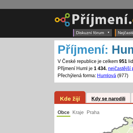
Diskuzní fórum
Nejčast
Příjmení:
Hu
V České republice je celkem
951
li
Příjmení Huml je
1 434.
nejčastější 
Přechýlená forma:
Humlová
(977)
Kde žijí
Kdy se narodili
Obce
Kraje
Praha