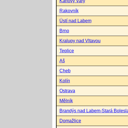
Karlovy Vary
Rakovník
Ústí nad Labem
Brno
Kralupy nad Vltavou
Teplice
Aš
Cheb
Kolín
Ostrava
Mělník
Brandýs nad Labem-Stará Bolesl
Domažlice