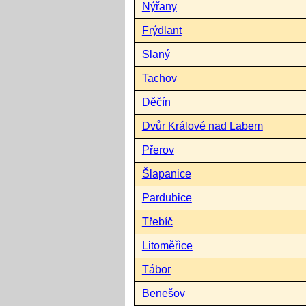
Nýřany
Frýdlant
Slaný
Tachov
Děčín
Dvůr Králové nad Labem
Přerov
Šlapanice
Pardubice
Třebíč
Litoměřice
Tábor
Benešov