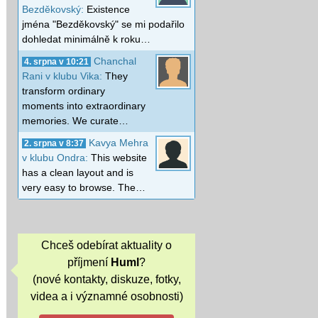
Bezděkovský:
Existence
jména "Bezděkovský" se mi podařilo
dohledat minimálně k roku…
Chanchal
4. srpna v 10:21
Rani v klubu Vika:
They
transform ordinary
moments into extraordinary
memories. We curate…
Kavya Mehra
2. srpna v 8:37
v klubu Ondra:
This website
has a clean layout and is
very easy to browse. The…
Chceš odebírat aktuality o
příjmení
Huml
?
(nové kontakty, diskuze, fotky,
videa a i významné osobnosti)