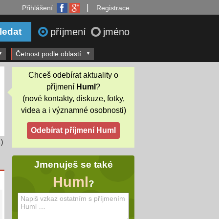
|
Přihlášení
Registrace
příjmení
jméno
Četnost podle oblastí
Chceš odebírat aktuality o
příjmení
Huml
?
(nové kontakty, diskuze, fotky,
videa a i významné osobnosti)
)
Jmenuješ se také
Huml
?