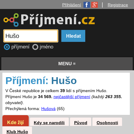
|
Přihlášení
Registrace
příjmení
jméno
MENU ≡
Příjmení:
Hušo
V České republice je celkem
39
lidí s příjmením Hušo.
Příjmení Hušo je
34 569.
nejčastější příjmení
(každý
263 355.
obyvatel)
.
Přechýlená forma:
Hušová
(65)
Kde žijí
Kdy se narodili
Původ
Osobnosti
Klub Hušo