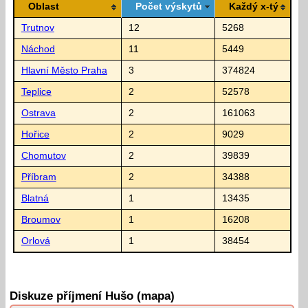
Oblast
Počet výskytů
Každý x-tý
Trutnov
12
5268
Náchod
11
5449
Hlavní Město Praha
3
374824
Teplice
2
52578
Ostrava
2
161063
Hořice
2
9029
Chomutov
2
39839
Příbram
2
34388
Blatná
1
13435
Broumov
1
16208
Orlová
1
38454
Diskuze příjmení Hušo (mapa)