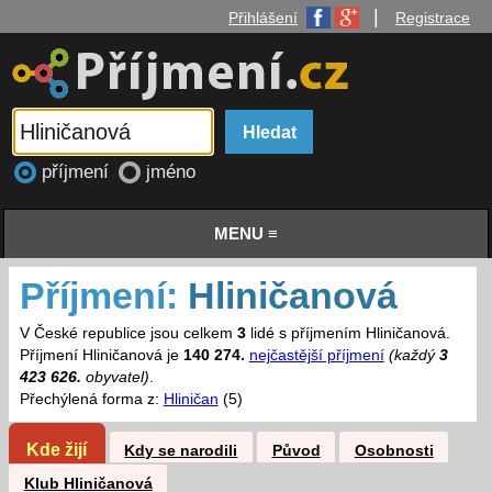
|
Přihlášení
Registrace
příjmení
jméno
MENU ≡
Příjmení:
Hliničanová
V České republice jsou celkem
3
lidé s příjmením Hliničanová.
Příjmení Hliničanová je
140 274.
nejčastější příjmení
(každý
3
423 626.
obyvatel)
.
Přechýlená forma z:
Hliničan
(5)
Kde žijí
Kdy se narodili
Původ
Osobnosti
Klub Hliničanová