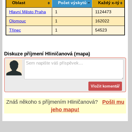
Oblast
Počet výskytů
Každý x-tý
Hlavní Město Praha
1
1124473
Olomouc
1
162022
Třinec
1
54523
Diskuze příjmení Hliničanová (mapa)
Znáš někoho s příjmením
Hliničanová
?
Pošli mu
jeho mapu!