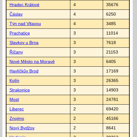
Hradec Králové
4
35676
Čáslav
4
6250
Týn nad Vltavou
4
3485
Prachatice
3
11014
Slavkov u Brna
3
7618
Říčany
3
21153
Nové Město na Moravě
3
6405
Havlíčkův Brod
3
17169
Kolín
3
26365
Strakonice
3
14903
Most
3
24781
Liberec
2
69420
Znojmo
2
45166
Nový Bydžov
2
8641