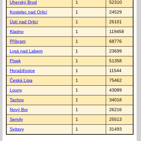
Uherský Brod
1
52310
Kostelec nad Orlicí
1
24529
Ústí nad Orlicí
1
26101
Kladno
1
119458
Příbram
1
68776
Lysá nad Labem
1
23699
Písek
1
51358
Horažďovice
1
11544
Česká Lípa
1
75462
Louny
1
43089
Tachov
1
34018
Nový Bor
1
26216
Semily
1
25513
Svitavy
1
31493