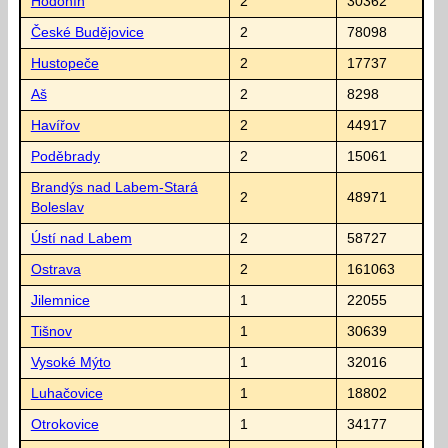
Hodonín
2
30362
České Budějovice
2
78098
Hustopeče
2
17737
Aš
2
8298
Havířov
2
44917
Poděbrady
2
15061
Brandýs nad Labem-Stará
2
48971
Boleslav
Ústí nad Labem
2
58727
Ostrava
2
161063
Jilemnice
1
22055
Tišnov
1
30639
Vysoké Mýto
1
32016
Luhačovice
1
18802
Otrokovice
1
34177