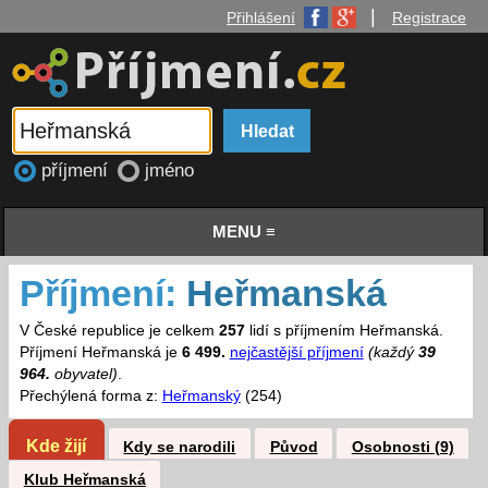
|
Přihlášení
Registrace
příjmení
jméno
MENU ≡
Příjmení:
Heřmanská
V České republice je celkem
257
lidí s příjmením Heřmanská.
Příjmení Heřmanská je
6 499.
nejčastější příjmení
(každý
39
964.
obyvatel)
.
Přechýlená forma z:
Heřmanský
(254)
Kde žijí
Kdy se narodili
Původ
Osobnosti (9)
Klub Heřmanská