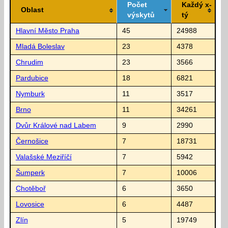
Počet
Každý x-
Oblast
výskytů
tý
Hlavní Město Praha
45
24988
Mladá Boleslav
23
4378
Chrudim
23
3566
Pardubice
18
6821
Nymburk
11
3517
Brno
11
34261
Dvůr Králové nad Labem
9
2990
Černošice
7
18731
Valašské Meziříčí
7
5942
Šumperk
7
10006
Chotěboř
6
3650
Lovosice
6
4487
Zlín
5
19749