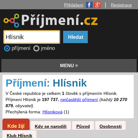
|
Přihlášení
Registrace
příjmení
jméno
MENU ≡
Příjmení:
Hlísnik
V České republice je celkem
1
člověk s příjmením Hlísnik.
Příjmení Hlísnik je
197 737.
nejčastější příjmení
(každý
10 270
879.
obyvatel)
.
Přechýlená forma:
Hlísniková
(1)
Kde žijí
Kdy se narodili
Původ
Osobnosti
Klub Hlísnik