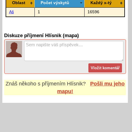
Oblast
Počet výskytů
Každý x-tý
Aš
1
16596
Diskuze příjmení Hlísnik (mapa)
Znáš někoho s příjmením
Hlísnik
?
Pošli mu jeho
mapu!