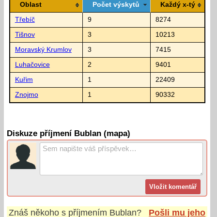
Oblast
Počet výskytů
Každý x-tý
Třebíč
9
8274
Tišnov
3
10213
Moravský Krumlov
3
7415
Luhačovice
2
9401
Kuřim
1
22409
Znojmo
1
90332
Diskuze příjmení Bublan (mapa)
Znáš někoho s příjmením
Bublan
?
Pošli mu jeho