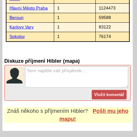
Hlavní Město Praha
1
1124473
Beroun
1
59588
Karlovy Vary
1
83122
Sokolov
1
76174
Diskuze příjmení Hibler (mapa)
Znáš někoho s příjmením
Hibler
?
Pošli mu jeho
mapu!