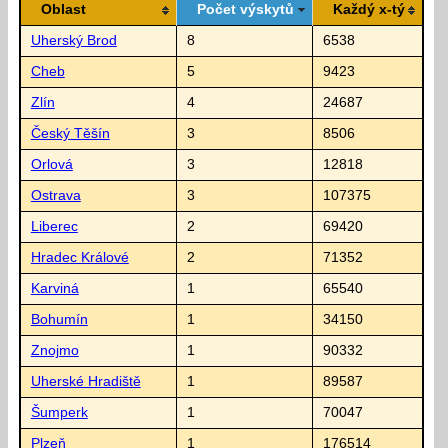
Oblast
Počet výskytů
Každý x-tý
Uherský Brod
8
6538
Cheb
5
9423
Zlín
4
24687
Český Těšín
3
8506
Orlová
3
12818
Ostrava
3
107375
Liberec
2
69420
Hradec Králové
2
71352
Karviná
1
65540
Bohumín
1
34150
Znojmo
1
90332
Uherské Hradiště
1
89587
Šumperk
1
70047
Plzeň
1
176514