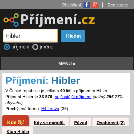
|
Přihlášení
Registrace
příjmení
jméno
MENU ≡
Příjmení:
Hibler
V České republice je celkem
40
lidí s příjmením Hibler.
Příjmení Hibler je
33 976.
nejčastější příjmení
(každý
256 771.
obyvatel)
.
Přechýlená forma:
Hiblerová
(36)
Kde žijí
Kdy se narodili
Původ
Osobnosti (2)
Klub Hibler